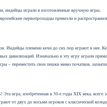
ли, индейцы играли в изготовленные вручную игры,
европейские первопроходцы привезли и распространил
ков. Индейцы племени кечи до сих пор играют в нее. К
ых цивилизаций. Изначально в эту игру играли прямо
игры – переместить свои пешки мимо початков, захвати
 Эта игра, изобретенная в 30-е годы XIX века, всего з
грают от двух до восьми игроков с классической колод