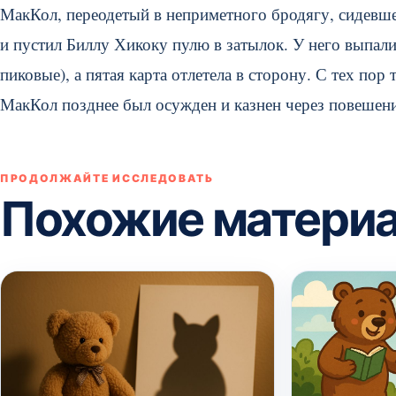
МакКол, переодетый в неприметного бродягу, сидевшег
и пустил Биллу Хикоку пулю в затылок. У него выпали 
пиковые), а пятая карта отлетела в сторону. С тех пор
МакКол позднее был осужден и казнен через повешени
ПРОДОЛЖАЙТЕ ИССЛЕДОВАТЬ
Похожие матери