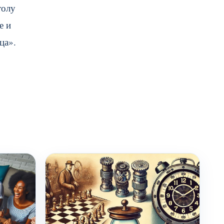
толу
е и
ца».