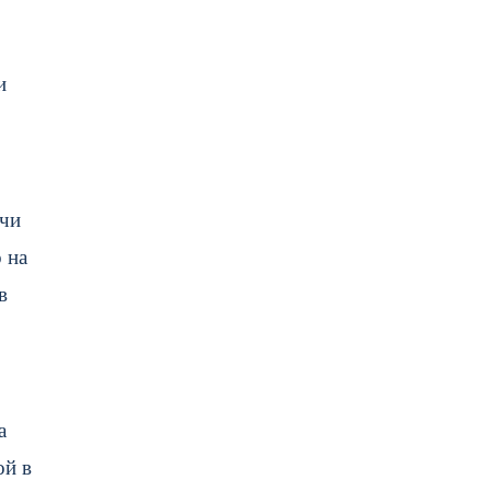
и
ечи
 на
в
а
ой в