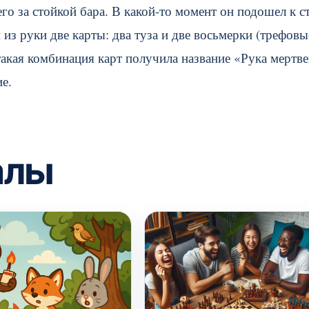
о за стойкой бара. В какой-то момент он подошел к с
из руки две карты: два туза и две восьмерки (трефовы
 такая комбинация карт получила название «Рука мертве
е.
алы