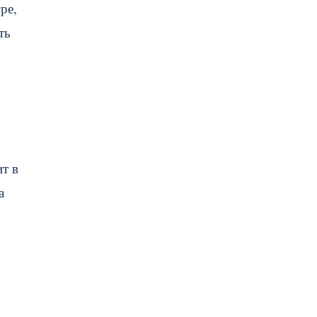
ре,
ть
ит в
а