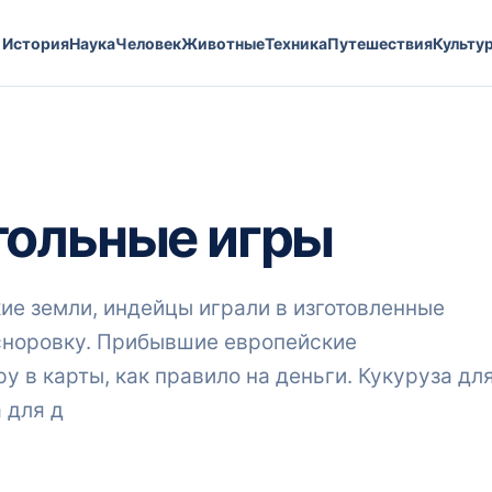
История
Наука
Человек
Животные
Техника
Путешествия
Культу
тольные игры
ие земли, индейцы играли в изготовленные
 сноровку. Прибывшие европейские
 в карты, как правило на деньги. Кукуруза дл
 для д