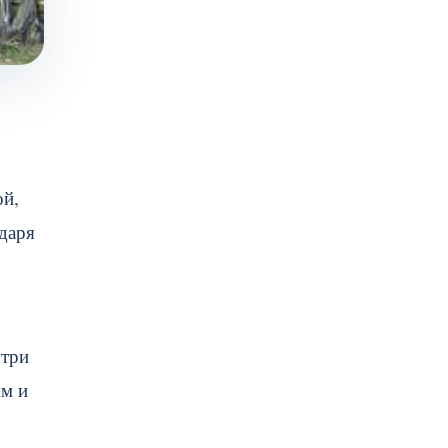
ой,
даря
утри
ям и