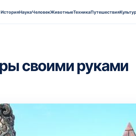
История
Наука
Человек
Животные
Техника
Путешествия
Культу
уры своими руками