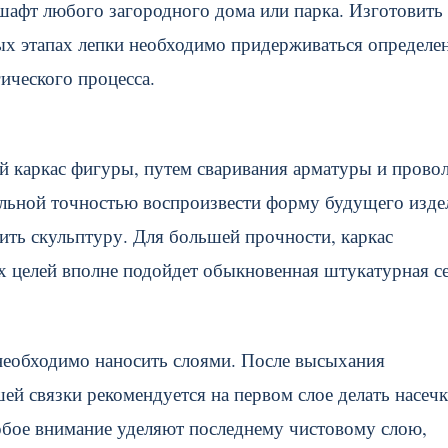
шафт любого загородного дома или парка. Изготовить
ных этапах лепки необходимо придерживаться определ
ического процесса.
ий каркас фигуры, путем сваривания арматуры и прово
альной точностью воспроизвести форму будущего изде
пить скульптуру. Для большей прочности, каркас
их целей вполне подойдет обыкновенная штукатурная с
р необходимо наносить слоями. После высыхания
й связки рекомендуется на первом слое делать насечк
обое внимание уделяют последнему чистовому слою,