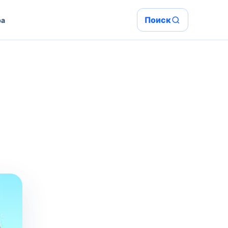
Поиск
ра