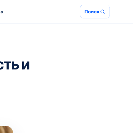
Поиск
ра
ть и