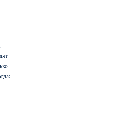
м
дят
ько
гда: