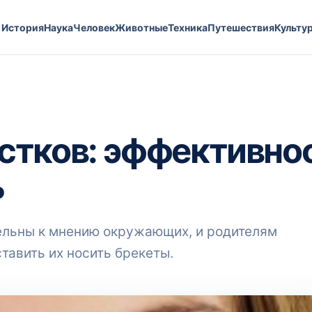
История
Наука
Человек
Животные
Техника
Путешествия
Культу
стков: эффективнос
ь
тельны к мнению окружающих, и родителям
тавить их носить брекеты.