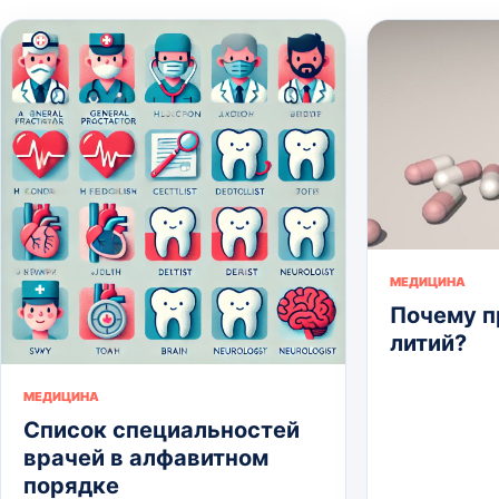
МЕДИЦИНА
Почему 
литий?
МЕДИЦИНА
Список специальностей
врачей в алфавитном
порядке