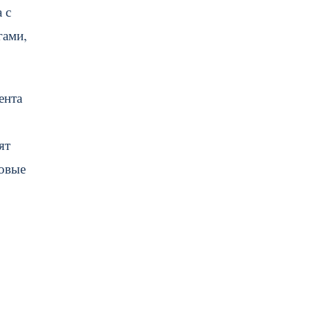
 с
гами,
ента
ят
Новые