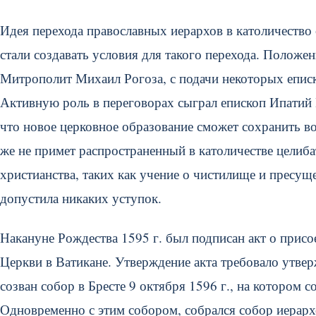
Идея перехода православных иерархов в католичество
стали создавать условия для такого перехода. Положен
Митрополит Михаил Рогоза, с подачи некоторых еписк
Активную роль в переговорах сыграл епископ Ипатий 
что новое церковное образование сможет сохранить в
же не примет распространенный в католичестве целиб
христианства, таких как учение о чистилище и пресу
допустила никаких уступок.
Накануне Рождества 1595 г. был подписан акт о прис
Церкви в Ватикане. Утверждение акта требовало утве
созван собор в Бресте 9 октября 1596 г., на котором 
Одновременно с этим собором, собрался собор иерар