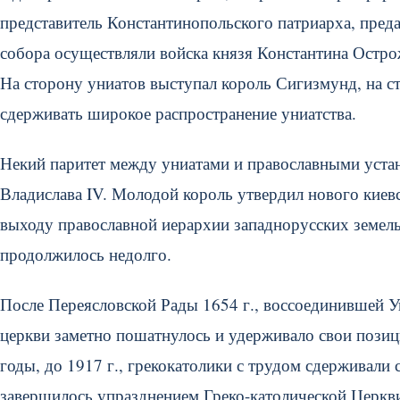
представитель Константинопольского патриарха, пред
собора осуществляли войска князя Константина Остро
На сторону униатов выступал король Сигизмунд, на ст
сдерживать широкое распространение униатства.
Некий паритет между униатами и православными устано
Владислава IV. Молодой король утвердил нового киев
выходу православной иерархии западнорусских земель
продолжилось недолго.
После Переясловской Рады 1654 г., воссоединившей Ук
церкви заметно пошатнулось и удерживало свои позиц
годы, до 1917 г., грекокатолики с трудом сдерживали 
завершилось упразднением Греко-католической Церкви 