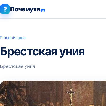
?
Почемуха
.ру
Главная
›
История
Брестская уния
Брестская уния