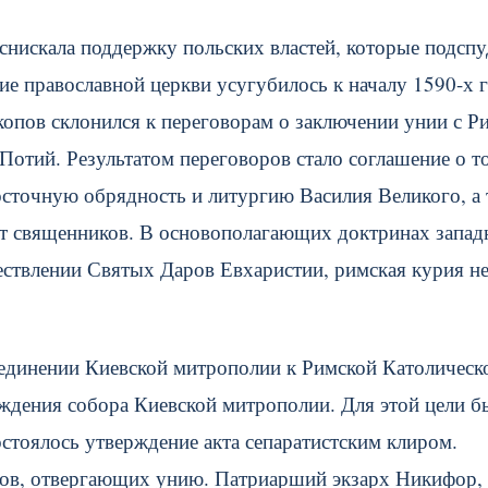
 снискала поддержку польских властей, которые подсп
ие православной церкви усугубилось к началу 1590-х г
опов склонился к переговорам о заключении унии с Р
Потий. Результатом переговоров стало соглашение о т
осточную обрядность и литургию Василия Великого, а 
ат священников. В основополагающих доктринах запад
ществлении Святых Даров Евхаристии, римская курия н
оединении Киевской митрополии к Римской Католическ
рждения собора Киевской митрополии. Для этой цели б
состоялось утверждение акта сепаратистским клиром.
хов, отвергающих унию. Патриарший экзарх Никифор,