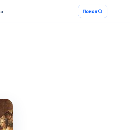
Поиск
ра