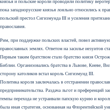
князья и польские короли проводили политику вероте
пока западнорусские князья лояльно относились к пра
польский престол Сигизмунда III и усиления притязан
православия.
Рим, при поддержке польских властей, повел активну
православных землях. Ответом на засилье иезуитов ст
Первым таким братством стало братство князя Острож
Библии. Организовались братства в Львове, Киеве, Вил
сторону католиков встал король Сигизмунд III.
Политика короля заключалась в отстранении правосла
предпринимательства. Раздача льгот и преференций за
темпы перехода не устраивали папскую курию и корол
была иная стратегия, основанная на Флорентийской ун