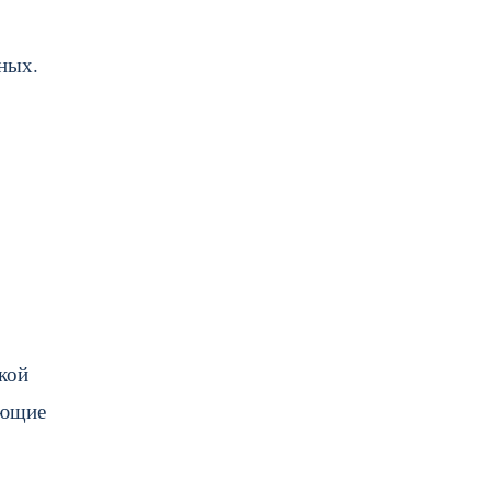
ных.
кой
ующие