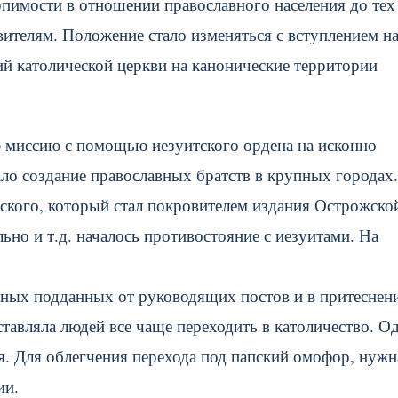
рпимости в отношении православного населения до тех
вителям. Положение стало изменяться с вступлением н
ий католической церкви на канонические территории
ю миссию с помощью иезуитского ордена на исконно
ало создание православных братств в крупных городах.
ского, который стал покровителем издания Острожско
ьно и т.д. началось противостояние с иезуитами. На
вных подданных от руководящих постов и в притеснен
ставляла людей все чаще переходить в католичество. О
я. Для облегчения перехода под папский омофор, нужн
ии.