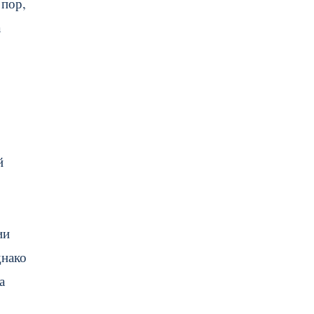
 пор,
а
й
ии
днако
а