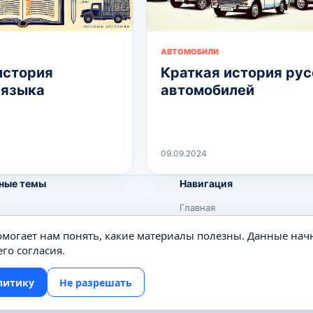
АВТОМОБИЛИ
история
Краткая история рус
 языка
автомобилей
09.09.2024
ные темы
Навигация
Главная
Поиск
помогает нам понять, какие материалы полезны. Данные нач
е
Известные личности
го согласия.
Изобретения
литику
Не разрешать