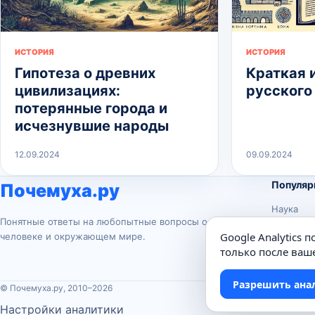
ИСТОРИЯ
ИСТОРИЯ
Гипотеза о древних
Краткая 
цивилизациях:
русского
потерянные города и
исчезнувшие народы
12.09.2024
09.09.2024
Популяр
Почемуха.ру
Наука
Понятные ответы на любопытные вопросы о
История
Google Analytics 
человеке и окружающем мире.
Животны
только после ваше
Техника
Разрешить ана
© Почемуха.ру, 2010–2026
Настройки аналитики