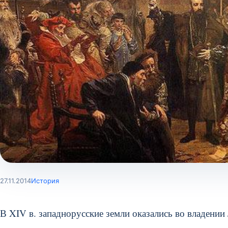
27.11.2014
История
В XIV в. западнорусские земли оказались во владении