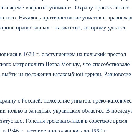
ал анафеме «вероотступников». Охрану православного
жского. Началось противостояние униатов и православ
ороне православных – казачество, которому удалось
вился в 1634 г. с вступлением на польский престол
ского митрополита Петра Могилу, что способствовало
 выйти из положения катакомбной церкви. Равновесие
раину с Россией, положение униатов, греко-католичес
ии только в западных украинских областях. В послед
статус кво. Гонения грекокатоликов в советское время
в 1946 г., которое продолжилось до 1990 г.