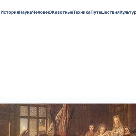
История
Наука
Человек
Животные
Техника
Путешествия
Культу