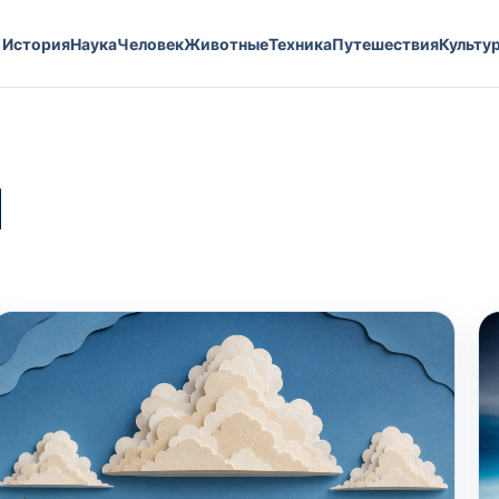
История
Наука
Человек
Животные
Техника
Путешествия
Культу
я