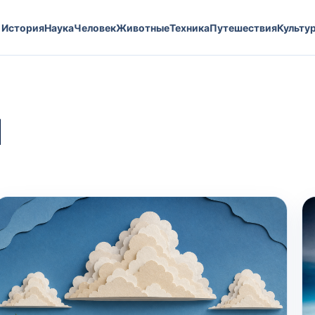
История
Наука
Человек
Животные
Техника
Путешествия
Культу
я