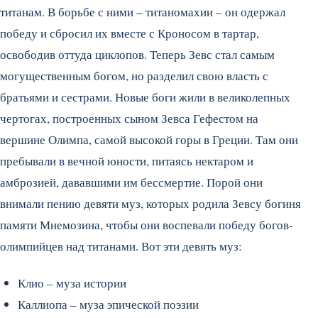
титанам. В борьбе с ними – титаномахии – он одержал
победу и сбросил их вместе с Кроносом в тартар,
освободив оттуда циклопов. Теперь Зевс стал самым
могущественным богом, но разделил свою власть с
братьями и сестрами. Новые боги жили в великолепных
чертогах, построенных сыном Зевса Гефестом на
вершине Олимпа, самой высокой горы в Греции. Там они
пребывали в вечной юности, питаясь нектаром и
амброзией, дававшими им бессмертие. Порой они
внимали пению девяти муз, которых родила Зевсу богиня
памяти Мнемозина, чтобы они воспевали победу богов-
олимпийцев над титанами. Вот эти девять муз:
Клио – муза истории
Каллиопа – муза эпической поэзии