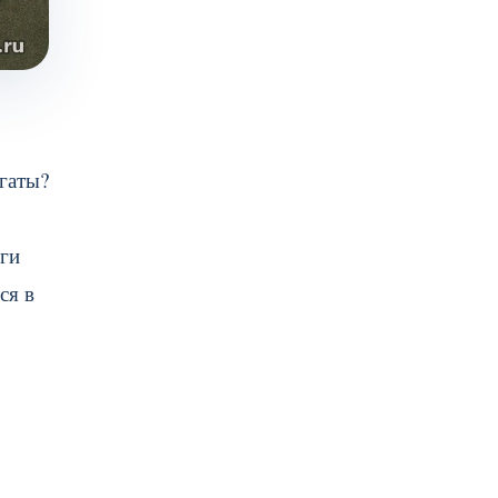
огаты?
ьги
ся в