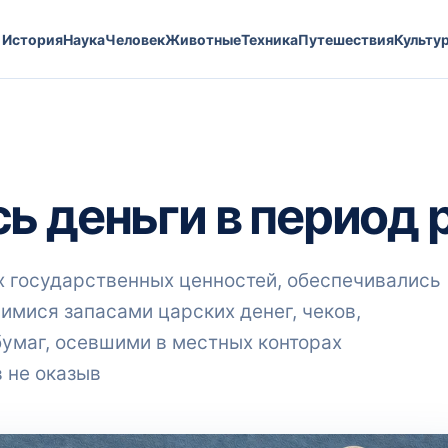
История
Наука
Человек
Животные
Техника
Путешествия
Культу
ь деньги в период 
их государственных ценностей, обеспечивались
мися запасами царских денег, чеков,
бумаг, осевшими в местных конторах
 не оказыв