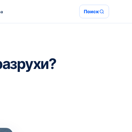
Поиск
ра
разрухи?