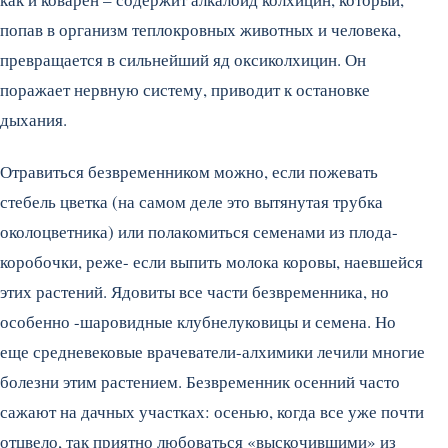
попав в организм теплокровных животных и человека,
превращается в сильнейший яд оксиколхицин. Он
поражает нервную систему, приводит к остановке
дыхания.
Отравиться безвременником можно, если пожевать
стебель цветка (на самом деле это вытянутая трубка
околоцветника) или полакомиться семенами из плода-
коробочки, реже- если выпить молока коровы, наевшейся
этих растений. Ядовиты все части безвременника, но
особенно -шаровидные клубнелуковицы и семена. Но
еще средневековые врачеватели-алхимики лечили многие
болезни этим растением. Безвременник осенний часто
сажают на дачных участках: осенью, когда все уже почти
отцвело, так приятно любоваться «выскочившими» из