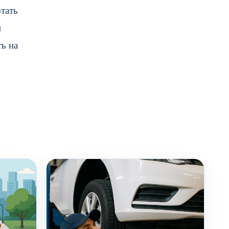
тать
и
ь на