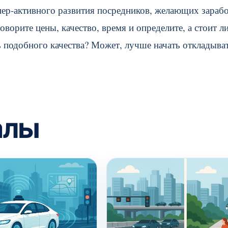
пер-активного развития посредников, желающих зарабо
ворите цены, качество, время и определите, а стоит л
 подобного качества? Может, лучше начать откладыват
алы