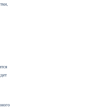
тки,
ится
удет
чного