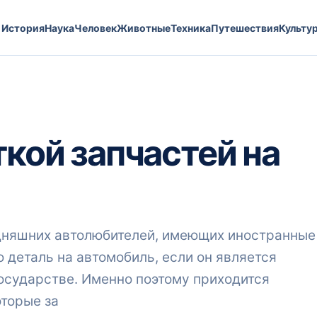
История
Наука
Человек
Животные
Техника
Путешествия
Культу
ткой запчастей на
одняшних автолюбителей, имеющих иностранные
деталь на автомобиль, если он является
осударстве. Именно поэтому приходится
оторые за