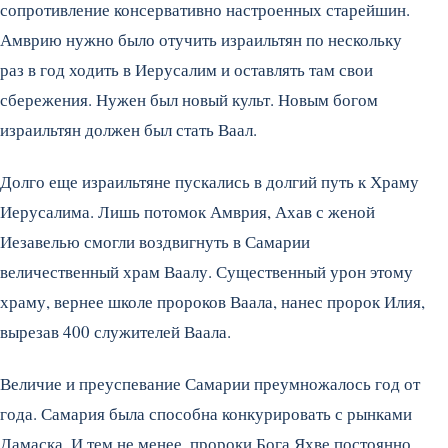
сопротивление консервативно настроенных старейшин.
Амврию нужно было отучить израильтян по нескольку
раз в год ходить в Иерусалим и оставлять там свои
сбережения. Нужен был новый культ. Новым богом
израильтян должен был стать Ваал.
Долго еще израильтяне пускались в долгий путь к Храму
Иерусалима. Лишь потомок Амврия, Ахав с женой
Иезавелью смогли воздвигнуть в Самарии
величественный храм Ваалу. Существенный урон этому
храму, вернее школе пророков Ваала, нанес пророк Илия,
вырезав 400 служителей Ваала.
Величие и преуспевание Самарии преумножалось год от
года. Самария была способна конкурировать с рынками
Дамаска. И тем не менее, пророки Бога Яхве постоянно,