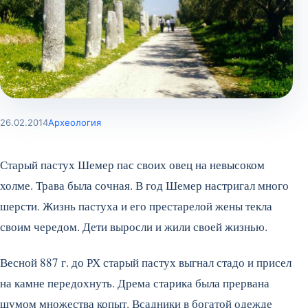
26.02.2014
Археология
Старый пастух Шемер пас своих овец на невысоком
холме. Трава была сочная. В год Шемер настригал много
шерсти. Жизнь пастуха и его престарелой жены текла
своим чередом. Дети выросли и жили своей жизнью.
Весной 887 г. до РХ старый пастух выгнал стадо и присел
на камне передохнуть. Дрема старика была прервана
шумом множества копыт. Всадники в богатой одежде