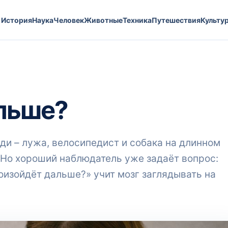
История
Наука
Человек
Животные
Техника
Путешествия
Культу
альше?
еди – лужа, велосипедист и собака на длинном
. Но хороший наблюдатель уже задаёт вопрос:
роизойдёт дальше?» учит мозг заглядывать на