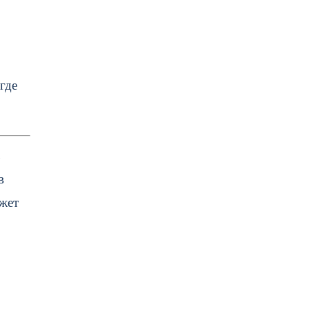
где
ь
в
ожет