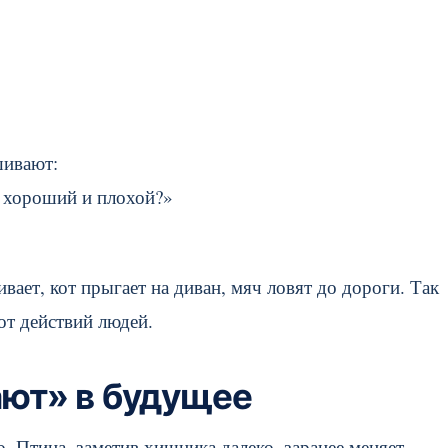
шивают:
– хороший и плохой?»
вает, кот прыгает на диван, мяч ловят до дороги. Так
от действий людей.
ют» в будущее
 Птица, заметив хищника далеко, заранее меняет