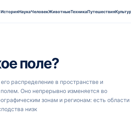
История
Наука
Человек
Животные
Техника
Путешествия
Культу
кое поле?
его распределение в пространстве и
 полем. Оно непрерывно изменяется во
ографическим зонам и регионам: есть области
сподства низк