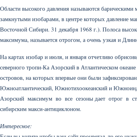
Области высокого давления называются барическими 
замкнутыми изобарами, в центре которых давление ма
Восточной Сибири. 31 декабря 1968 г.). Полоса высо
максимума, называется отрогом, а очень узкая и Длин
На картах изобар и июля, и января отчетливо обрисо
северного тропи-Ка Азорский в Атлантическом океане 
островов, на которых впервые они были зафиксирован
Южноатлантический, Южнотихоокеанский и Южноинд
Азорский максимум во все сезоны дает отрог в сто
сибирским макси-антициклоном.
Интересное:
Если вы хотите чтобы ваш сайт процветал, то его ну