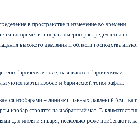
ределение в пространстве и изменение во времени
ется во времени и неравномерно распределяется по
ладания высокого давления и области господства низко
ценено барическое поле, называются барическими
ользуются карты изобар и барической топографии.
вается изобарами – линиями равных давлений (см. ка
арты изобар строятся на избранный час. В климатологи
ми для июля и января; несколько реже прибегают к к