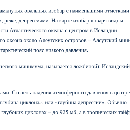
замкнутых овальных изобар с наименьшими отметками
 реже, депрессиями. На карте изобар января видны
ти Атлантического океана с центром в Исландии –
го океана около Алеутских островов – Алеутский мин
нтарктический пояс низкого давления.
ического минимума, называется ложбиной); Исландский
и. Степень падения атмосферного давления в центре
глубина циклона», или «глубина депрессии». Обычно
е глубоких циклонах – до 925 мб, а в тропических тай