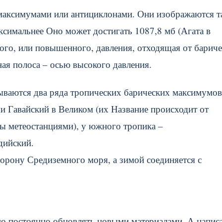
максимумами или антициклонами. Они изображаются т
ксимальнее Оно может достигать 1087,8 мб (Агата в
кого, или повышенного, давления, отходящая от барич
ная полоса – осью высокого давления.
вываются два ряда тропических барических максимумов
и Гавайский в Великом (их Название происходит от
ы метеостанциями), у южного тропика –
ийский.
рону Средиземного моря, а зимой соединяется с
жно постоянно обновлять новыми материалами. А напис