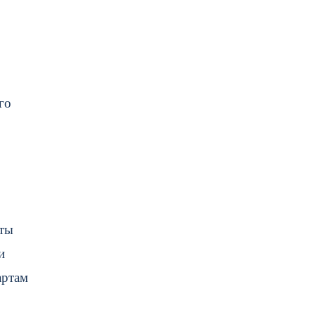
го
рты
и
артам