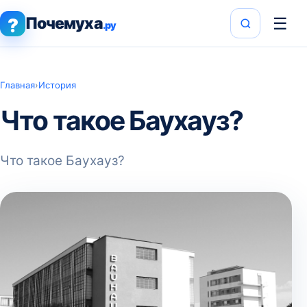
Почемуха
☰
?
.ру
Главная
›
История
Что такое Баухауз?
Что такое Баухауз?