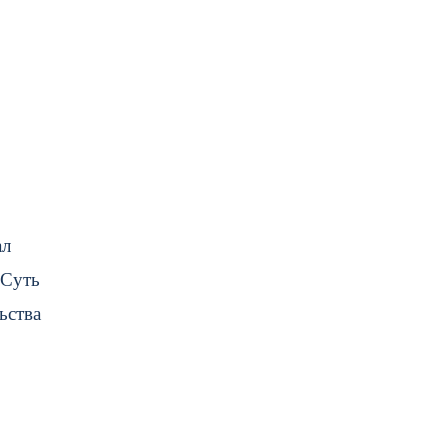
ал
 Суть
ьства