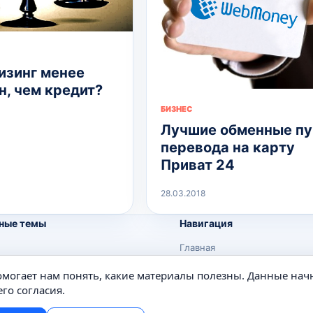
изинг менее
н, чем кредит?
БИЗНЕС
Лучшие обменные п
перевода на карту
Приват 24
28.03.2018
ные темы
Навигация
Главная
Поиск
помогает нам понять, какие материалы полезны. Данные нач
е
Известные личности
го согласия.
Изобретения