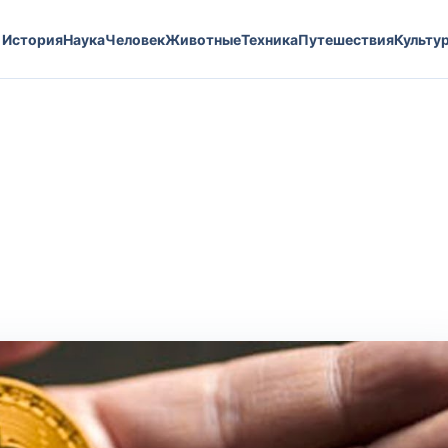
История
Наука
Человек
Животные
Техника
Путешествия
Культу
?