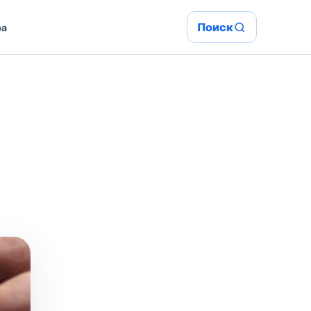
Поиск
ра