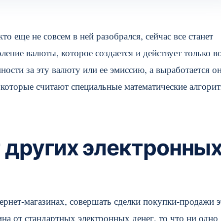
то еще не совсем в ней разобрался, сейчас все станет
ение валюты, которое создается и действует только в
нности за эту валюту или ее эмиссию, а выработается о
 которые считают специальные математические алгори
т других электронны
рнет-магазинах, совершать сделки покупки-продажи э
на от стандартных электронных денег, то что ни одно