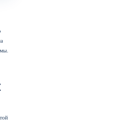
о
на
тмы.
х
той