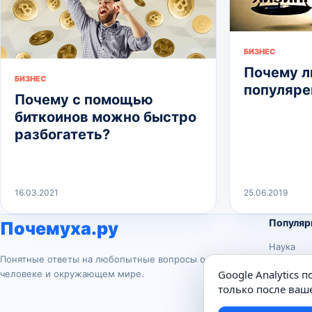
БИЗНЕС
Почему л
БИЗНЕС
популяре
Почему с помощью
биткоинов можно быстро
разбогатеть?
16.03.2021
25.06.2019
Популяр
Почемуха.ру
Наука
Понятные ответы на любопытные вопросы о
История
Google Analytics 
человеке и окружающем мире.
Животны
только после ваше
Техника