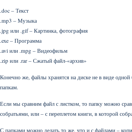
.doc – Текст
.mp3 – Музыка
.jpg или .gif – Картинка, фотография
.exe – Программа
.avi или .mpg – Видеофильм
.zip или .rar – Сжатый файл-«архив»
Конечно же, файлы хранятся на диске не в виде одно
папкам.
Если мы сравним файл с листком, то папку можно сравн
собратьями, или – с переплетом книги, в которой соб
С папками можно делать то же, что и с файлами – коп