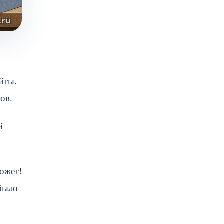
йты.
ов.
й
может!
было