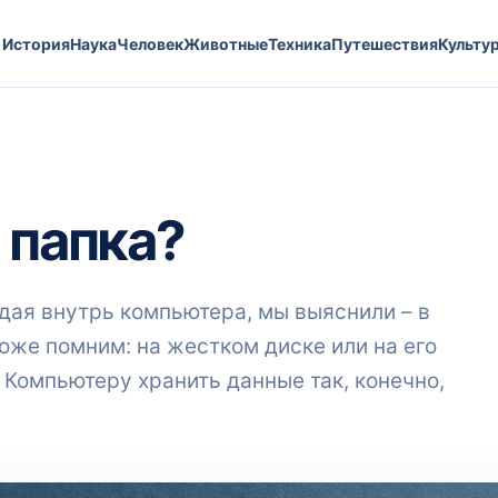
История
Наука
Человек
Животные
Техника
Путешествия
Культу
 папка?
адая внутрь компьютера, мы выяснили – в
тоже помним: на жестком диске или на его
. Компьютеру хранить данные так, конечно,