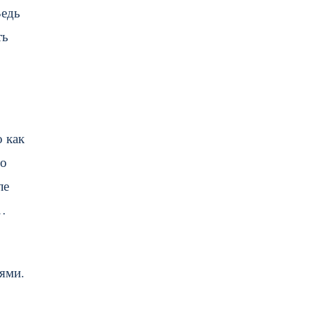
Ведь
ть
о как
то
ле
о…
ями.