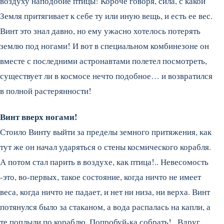
воздуху наподобие птицы! Короче говоря, сила, с какой
Земля притягивает к себе ту или иную вещь, и есть ее вес.
Винт это знал давно, но ему ужасно хотелось потерять
землю под ногами! И вот в специальном комбинезоне он
вместе с последними астронавтами полетел посмотреть,
существует ли в космосе нечто подобное… и возвратился
в полной растерянности!
Винт вверх ногами!
Стоило Винту выйти за пределы земного притяжения, как
тут же он начал ударяться о стены космического корабля.
А потом стал парить в воздухе, как птица!.. Невесомость
-это, во-первых, такое состояние, когда ничто не имеет
веса, когда ничто не падает, и нет ни низа, ни верха. Винт
потянулся было за стаканом, а вода распалась на капли, а
те поплыли по кораблю. Попробуй-ка собрать!.. Вдруг