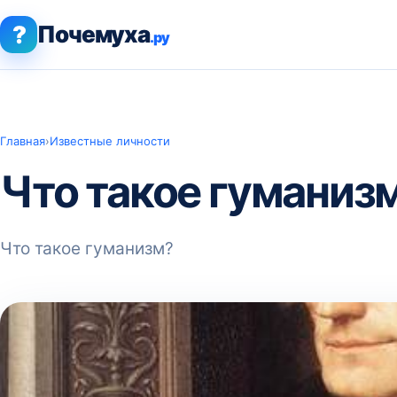
?
Почемуха
.ру
Главная
›
Известные личности
Что такое гуманиз
Что такое гуманизм?