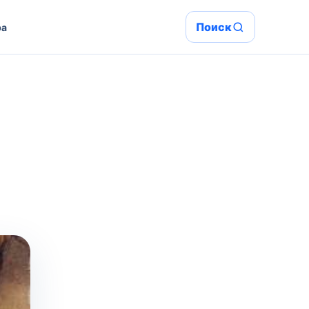
Поиск
ра