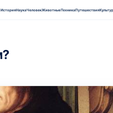
История
Наука
Человек
Животные
Техника
Путешествия
Культу
м?