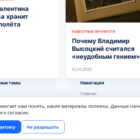
алентина
а хранит
полёта
ИЗВЕСТНЫЕ ЛИЧНОСТИ
Почему Владимир
Высоцкий считался
«неудобным гением»
02.10.2025
ные темы
Навигация
Главная
Поиск
помогает нам понять, какие материалы полезны. Данные нач
е
Известные личности
го согласия.
Изобретения
литику
Не разрешать