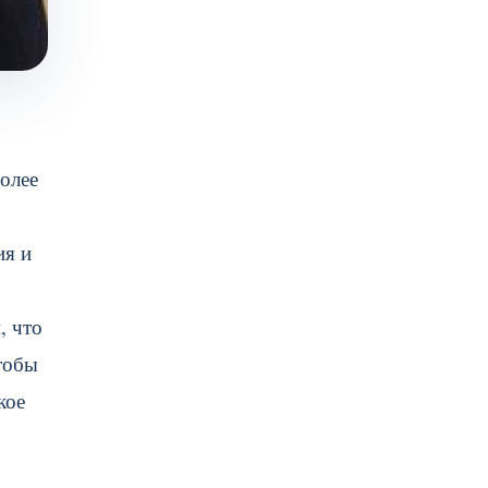
олее
ия и
, что
чтобы
кое