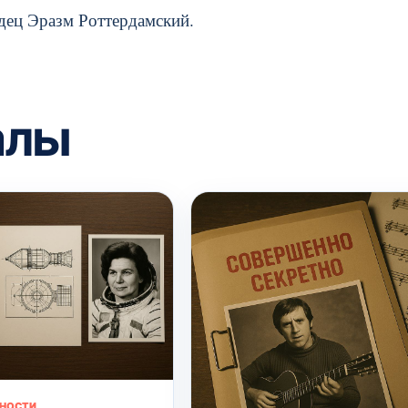
дец Эразм Роттердамский.
алы
ЧНОСТИ