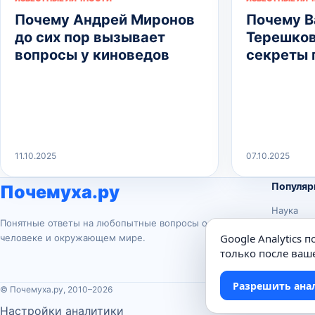
Почему Андрей Миронов
Почему В
до сих пор вызывает
Терешков
вопросы у киноведов
секреты 
11.10.2025
07.10.2025
Популяр
Почемуха.ру
Наука
Понятные ответы на любопытные вопросы о
История
Google Analytics 
человеке и окружающем мире.
Животны
только после ваше
Техника
Разрешить ана
© Почемуха.ру, 2010–2026
Настройки аналитики