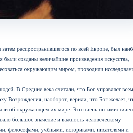
 затем распространившегося по всей Европе, был наиб
я были созданы величайшие произведения искусства,
ересоваться окружающим миром, проводили исследован
дей. В Средние века считали, что Бог управляет всем
поху Возрождения, наоборот, верили, что Бог желает, 
яли об окружающем их мире. Это очень оптимистичес
вало большое значение и важность человеческому
ми, философами, учёными, историками, писателями и