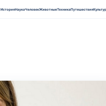
История
Наука
Человек
Животные
Техника
Путешествия
Культу