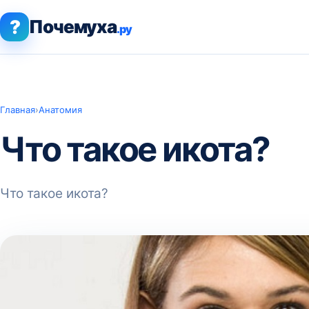
?
Почемуха
.ру
Главная
›
Анатомия
Что такое икота?
Что такое икота?