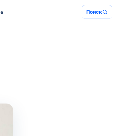
Поиск
ра