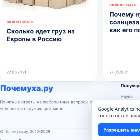
ВАЖНО ЗНАТЬ
Почему 
солнцеза
ВАЖНО ЗНАТЬ
как его 
Сколько идет груз из
Европы в Россию
22.06.2021
27.05.2021
Популяр
Почемуха.ру
Наука
Понятные ответы на любопытные вопросы о
История
Google Analytics 
человеке и окружающем мире.
Животны
только после ваше
Техника
Разрешить ана
© Почемуха.ру, 2010–2026