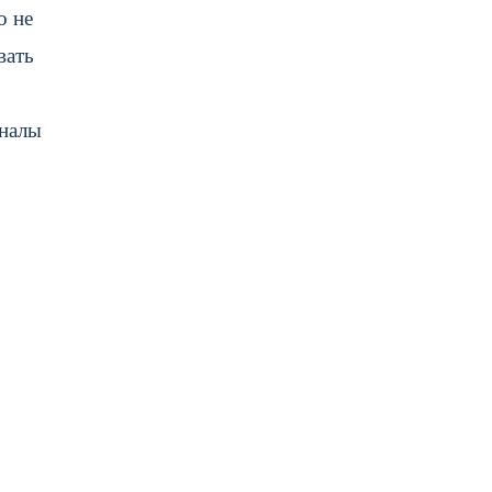
о не
вать
гналы