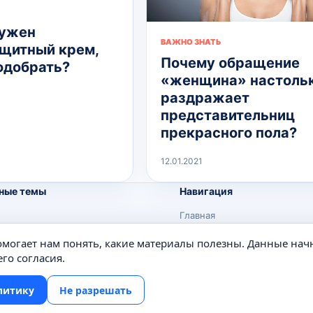
нужен
ВАЖНО ЗНАТЬ
щитный крем,
Почему обращение
подобрать?
«женщина» настоль
раздражает
представительниц
прекрасного пола?
12.01.2021
ные темы
Навигация
Главная
Поиск
помогает нам понять, какие материалы полезны. Данные нач
е
Известные личности
го согласия.
Изобретения
литику
Не разрешать