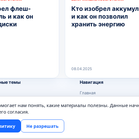
рел флеш-
Кто изобрел аккуму
ь и как он
и как он позволил
диски
хранить энергию
08.04.2025
ные темы
Навигация
Главная
Поиск
помогает нам понять, какие материалы полезны. Данные нач
е
Известные личности
го согласия.
Изобретения
литику
Не разрешать