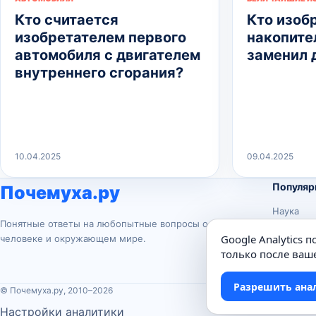
Кто считается
Кто изоб
изобретателем первого
накопител
автомобиля с двигателем
заменил 
внутреннего сгорания?
10.04.2025
09.04.2025
Популяр
Почемуха.ру
Наука
Понятные ответы на любопытные вопросы о
История
Google Analytics 
человеке и окружающем мире.
Животны
только после ваше
Техника
Разрешить ана
© Почемуха.ру, 2010–2026
Настройки аналитики