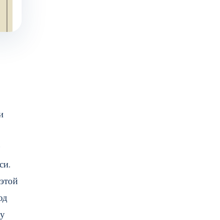
и
си.
 этой
од
лу