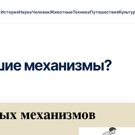
История
Наука
Человек
Животные
Техника
Путешествия
Культу
йшие механизмы?