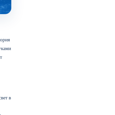
тория
уками
т
вет в
и