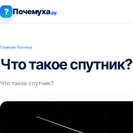
?
Почемуха
.ру
Главная
›
Техника
Что такое спутник?
Что такое спутник?