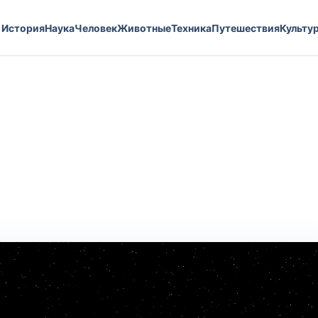
История
Наука
Человек
Животные
Техника
Путешествия
Культу