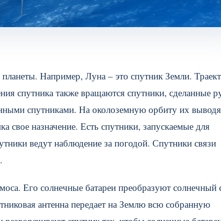
г планеты. Например, Луна – это спутник Земли. Траек
ния спутника также вращаются спутники, сделанные р
енными спутниками. На околоземную орбиту их выводя
ка свое назначение. Есть спутники, запускаемые для
утники ведут наблюдение за погодой. Спутники связи
.
моса. Его солнечные батареи преобразуют солнечный с
утниковая антенна передает на Землю всю собранную
 разворачивают спутник так, чтобы солнечные батаре