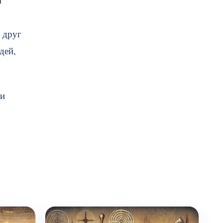
 друг
дей,
 и