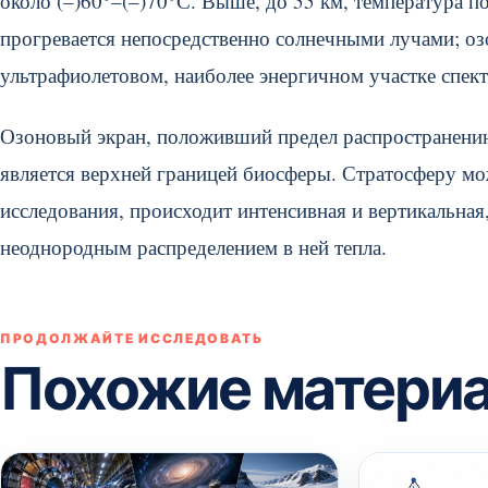
около (–)60°–(–)70°С. Выше, до 55 км, температура п
прогревается непосредственно солнечными лучами; о
ультрафиолетовом, наиболее энергичном участке спект
Озоновый экран, положивший предел распространению
является верхней границей биосферы. Стратосферу мож
исследования, происходит интенсивная и вертикальная
неоднородным распределением в ней тепла.
ПРОДОЛЖАЙТЕ ИССЛЕДОВАТЬ
Похожие матери