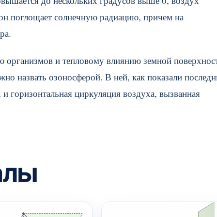
овышается до нескольких градусов выше 0, воздух
зон поглощает солнечную радиацию, причем на
ра.
 организмов и тепловому влиянию земной поверхност
но назвать озоносферой. В ней, как показали последн
, и горизонтальная циркуляция воздуха, вызванная
алы