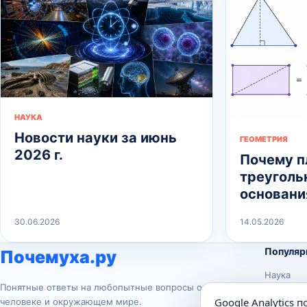
НАУКА
Новости науки за июнь
ГЕОМЕТРИЯ
2026 г.
Почему 
треуголь
основани
30.06.2026
14.05.2026
Популяр
Почемуха.ру
Наука
Понятные ответы на любопытные вопросы о
История
Google Analytics 
человеке и окружающем мире.