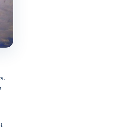
ч.
е
й,