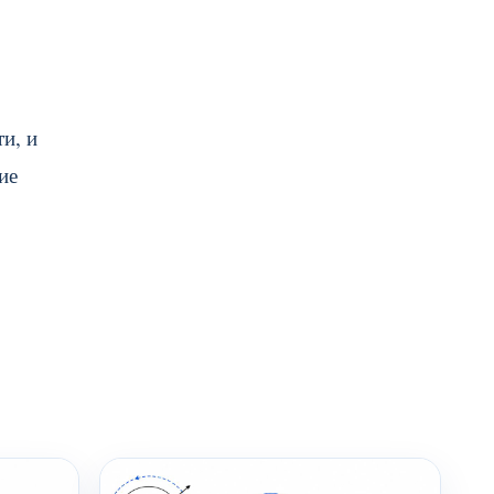
и, и
ие