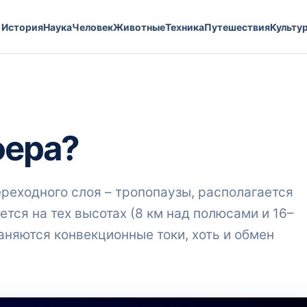
История
Наука
Человек
Животные
Техника
Путешествия
Культу
фера?
ереходного слоя – тропопаузы, располагается
ается на тех высотах (8 км над полюсами и 16–
раняются конвекционные токи, хоть и обмен