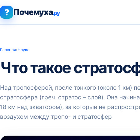
?
Почемуха
.ру
Главная
›
Наука
Что такое стратос
Над тропосферой, после тонкого (около 1 км) п
стратосфера (греч. стратос – слой). Она начин
18 км над экватором), за которые не распрост
воздухом между тропо- и стратосфер