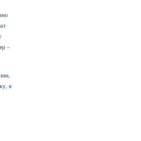
вно
акт
т
ер –
нии,
ку, в