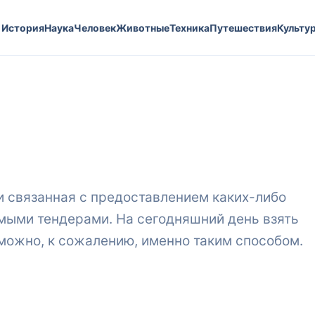
История
Наука
Человек
Животные
Техника
Путешествия
Культу
и связанная с предоставлением каких-либо
емыми тендерами. На сегодняшний день взять
зможно, к сожалению, именно таким способом.