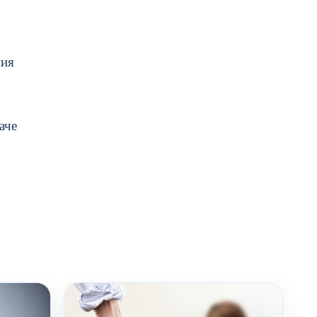
ния
аче