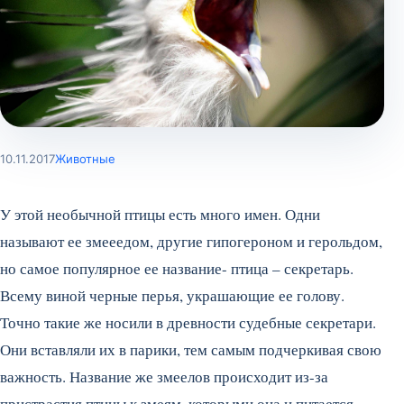
10.11.2017
Животные
У этой необычной птицы есть много имен. Одни
называют ее змееедом, другие гипогероном и герольдом,
но самое популярное ее название- птица – секретарь.
Всему виной черные перья, украшающие ее голову.
Точно такие же носили в древности судебные секретари.
Они вставляли их в парики, тем самым подчеркивая свою
важность. Название же змеелов происходит из-за
пристрастия птицы к змеям, которыми она и питается.