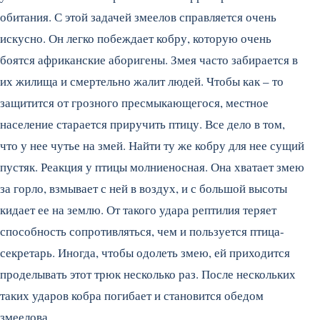
обитания. С этой задачей змеелов справляется очень
искусно. Он легко побеждает кобру, которую очень
боятся африканские аборигены. Змея часто забирается в
их жилища и смертельно жалит людей. Чтобы как – то
защитится от грозного пресмыкающегося, местное
население старается приручить птицу. Все дело в том,
что у нее чутье на змей. Найти ту же кобру для нее сущий
пустяк. Реакция у птицы молниеносная. Она хватает змею
за горло, взмывает с ней в воздух, и с большой высоты
кидает ее на землю. От такого удара рептилия теряет
способность сопротивляться, чем и пользуется птица-
секретарь. Иногда, чтобы одолеть змею, ей приходится
проделывать этот трюк несколько раз. После нескольких
таких ударов кобра погибает и становится обедом
змеелова.