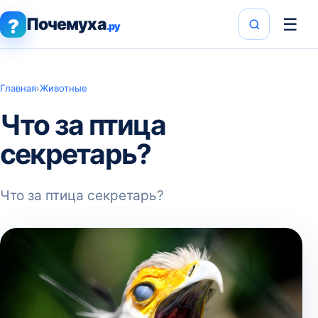
Почемуха
☰
?
.ру
Главная
›
Животные
Что за птица
секретарь?
Что за птица секретарь?