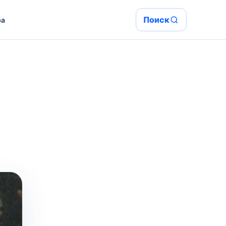
Поиск
ра