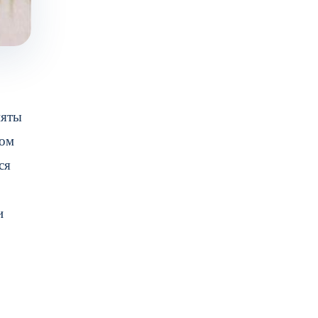
няты
ком
ся
и