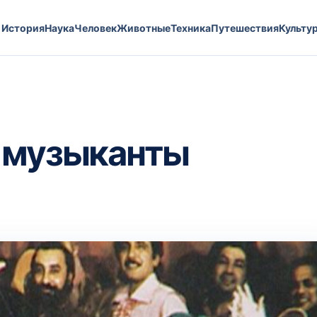
История
Наука
Человек
Животные
Техника
Путешествия
Культу
и музыканты