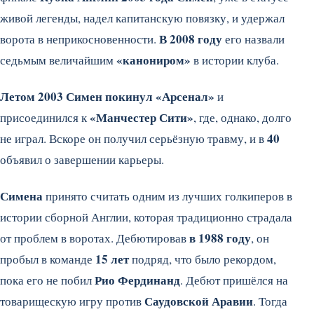
живой легенды, надел капитанскую повязку, и удержал
В 2008 году
ворота в неприкосновенности.
его назвали
«канониром»
седьмым величайшим
в истории клуба.
Летом 2003 Симен покинул «Арсенал»
и
«Манчестер Сити»
присоединился к
, где, однако, долго
40
не играл. Вскоре он получил серьёзную травму, и в
объявил о завершении карьеры.
Симена
принято считать одним из лучших голкиперов в
истории сборной Англии, которая традиционно страдала
в 1988 году
от проблем в воротах. Дебютировав
, он
15 лет
пробыл в команде
подряд, что было рекордом,
Рио Фердинанд
пока его не побил
. Дебют пришёлся на
Саудовской Аравии
товарищескую игру против
. Тогда