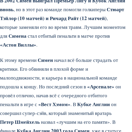
В 2002 Симен выиграл Премьер Лигу и Кубок Англии
вновь
Стюарт
, но в этот раз команде помогли голкиперы
Тэйлор (10 матчей) и Ричард Райт (12 матчей)
,
которые заменяли его во время травм. Лучшим моментом
Симена
для
стал отбитый пенальти в матче против
«Астон Виллы»
.
Симен
К этому времени
начал всё больше страдать от
критики. Его обвиняли в плохой форме и
малоподвижности, и карьера в национальной команде
«Арсенале»
подошла к концу. Но последний сезон в
он
провёл отлично, начав всё с очередного отбитого
«Вест Хэмом»
Кубке Англии
пенальти в игре с
. В
он
совершил супер-сэйв, который знаменитый вратарь
Петер Шмейхель
назвал «лучшим на его памяти». В
Кубка Англии 2003 года Симен
финале
, уже в статусе