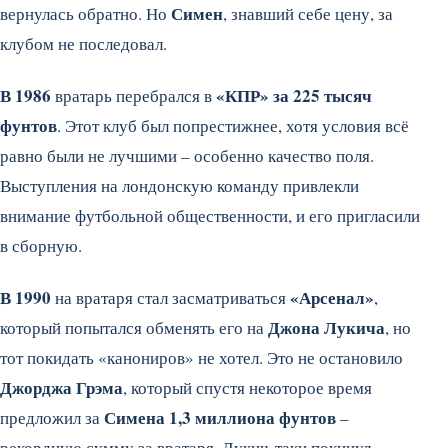
Симен
вернулась обратно. Но
, знавший себе цену, за
клубом не последовал.
В 1986
«КПР» за 225 тысяч
вратарь перебрался в
фунтов
. Этот клуб был попрестижнее, хотя условия всё
равно были не лучшими – особенно качество поля.
Выступления на лондонскую команду привлекли
внимание футбольной общественности, и его пригласили
в сборную.
В 1990
«Арсенал»
на вратаря стал засматриваться
,
Джона Лукича
который попытался обменять его на
, но
тот покидать «канониров» не хотел. Это не остановило
Джорджа Грэма
, который спустя некоторое время
Симена 1,3 миллиона фунтов
предложил за
–
рекордную сумму за вратаря. Лукич-таки покинул