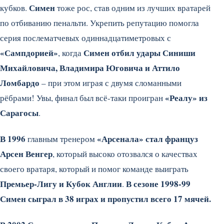
Симен
кубков.
тоже рос, став одним из лучших вратарей
по отбиванию пенальти. Укрепить репутацию помогла
серия послематчевых одиннадцатиметровых с
«Сампдорией»
Симен отбил удары Синиши
, когда
Михайловича, Владимира Юговича и Аттило
Ломбардо
– при этом играя с двумя сломанными
«Реалу» из
рёбрами! Увы, финал был всё-таки проигран
Сарагосы
.
В 1996
«Арсенала» стал француз
главным тренером
Арсен Венгер
, который высоко отозвался о качествах
своего вратаря, который и помог команде выиграть
Премьер-Лигу и Кубок Англии
В сезоне 1998-99
.
Симен сыграл в 38 играх и пропустил всего 17 мячей.