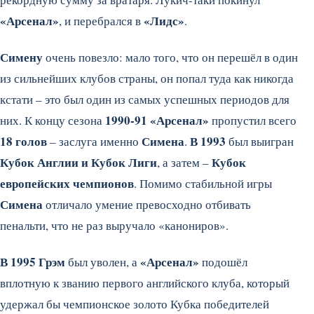
«Арсенал»
«Лидс»
, и перебрался в
.
Симену
очень повезло: мало того, что он перешёл в один
из сильнейших клубов страны, он попал туда как никогда
кстати – это был один из самых успешных периодов для
1990-91 «Арсенал»
них. К концу сезона
пропустил всего
18 голов
Симена
В 1993
– заслуга именно
.
был выигран
Кубок Англии и Кубок Лиги
Кубок
, а затем –
европейских чемпионов
. Помимо стабильной игры
Симена
отличало умение превосходно отбивать
пенальти, что не раз выручало «канониров».
В 1995 Грэм
«Арсенал»
был уволен, а
подошёл
вплотную к званию первого английского клуба, который
удержал бы чемпионское золото Кубка победителей