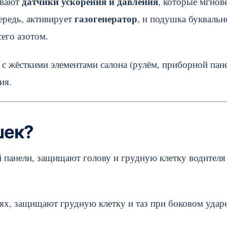
датчики ускорения и давления
ывают
, которые мгнов
газогенератор
ередь, активирует
, и подушка буквальн
его азотом.
 с жёсткими элементами салона (рулём, приборной пан
ия.
шек?
й панели, защищают голову и грудную клетку водителя
ях, защищают грудную клетку и таз при боковом ударе