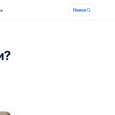
Поиск
ра
и?