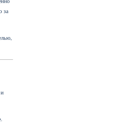
енно
о за
елью,
 и
.