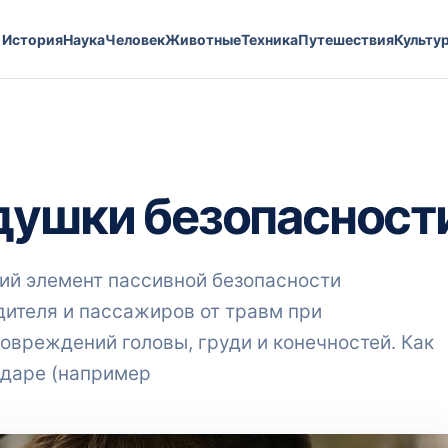
История
Наука
Человек
Животные
Техника
Путешествия
Культу
душки безопасност
ший элемент пассивной безопасности
дителя и пассажиров от травм при
овреждений головы, груди и конечностей. Как
ударе (например