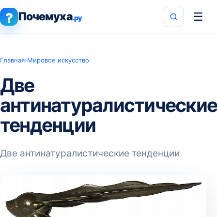
Почемуха
☰
?
.ру
Главная
›
Мировое искусство
Две
антинатуралистически
тенденции
Две антинатуралистические тенденции