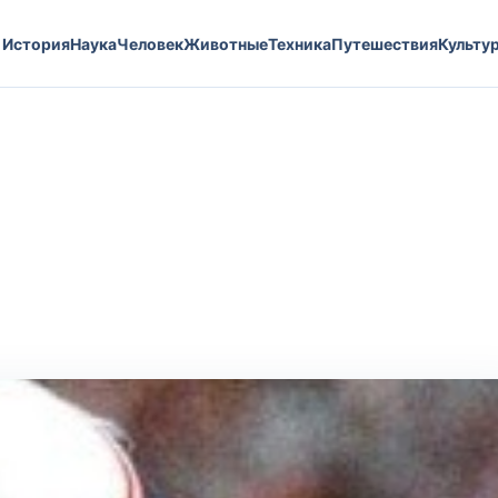
История
Наука
Человек
Животные
Техника
Путешествия
Культу