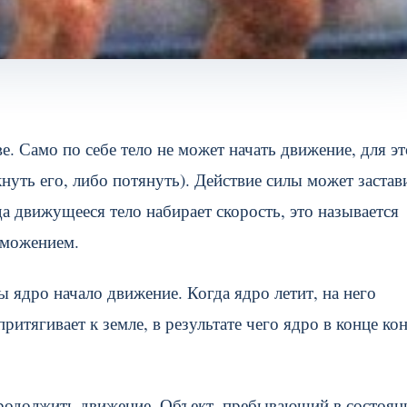
. Само по себе тело не может начать движение, для эт
нуть его, либо потянуть). Действие силы может застав
да движущееся тело набирает скорость, это называется
орможением.
ы ядро начало движение. Когда ядро летит, на него
притягивает к земле, в результате чего ядро в конце ко
продолжить движение. Объект, пребывающий в состоян