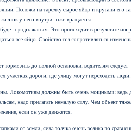
тоянии. Положи на тарелку сырое яйцо и крутани его та
 желток у него внутри тоже вращается.
 будет продолжаться. Это происходит в результате ине
щаться все яйцо. Свойство тел сопротивляться измене
т тормозить до полной остановки, водителям следует
ех участках дороги, где улицу могут переходить люди.
гоны. Локомотивы должны быть очень мощными: ведь 
ельсам, надо прилагать немалую силу. Чем объект тяже
вижение, если он уже движется.
лапками от земли, сила толчка очень велика по сравнен