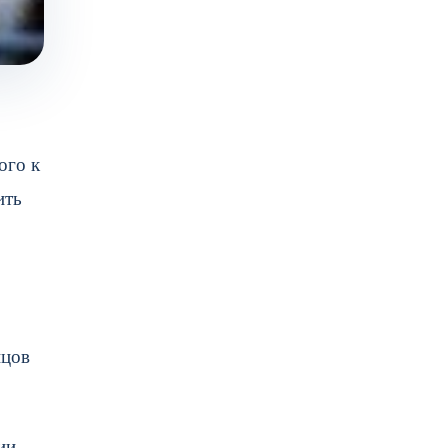
ого к
ить
нцов
ии