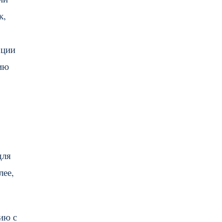
к,
рции
нию
для
лее,
ию с