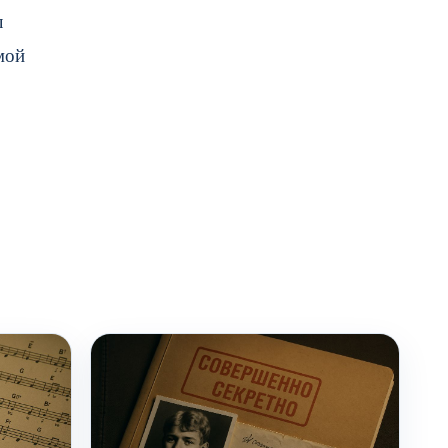
л
мой