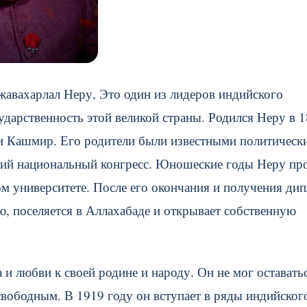
жавахарлал Неру, Это один из лидеров индийского
дарственность этой великой страны. Родился Неру в 
ии Кашмир. Его родители были известными политическ
ий национальный конгресс.
Юношеские годы Неру пр
ом университете. После его окончания и получения ди
, поселяется в Аллахабаде и открывает собственную
 и любви к своей родине и народу. Он не мог оставать
вободным. В 1919 году он вступает в ряды индийског