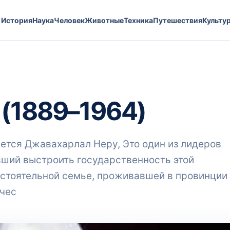
История
Наука
Человек
Животные
Техника
Путешествия
Культу
(1889–1964)
ется Джавахарлал Неру, Это один из лидеров
вший выстроить государственность этой
состоятельной семье, проживавшей в провинции
ичес