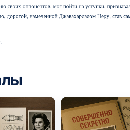
нию своих оппонентов, мог пойти на уступки, признава
ю, дорогой, намеченной Джавахарлалом Неру, став са
.
алы