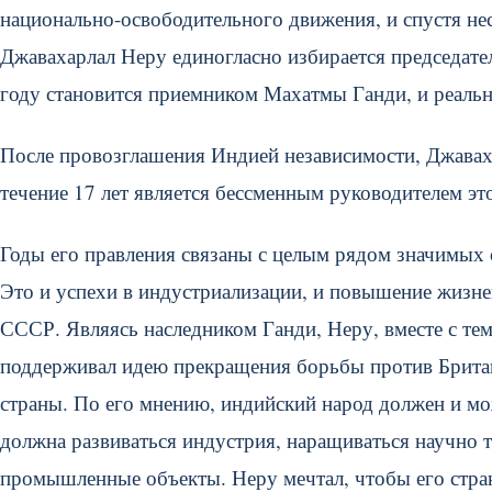
национально-освободительного движения, и спустя нес
Джавахарлал Неру единогласно избирается председате
году становится приемником Махатмы Ганди, и реаль
После провозглашения Индией независимости, Джаваха
течение 17 лет является бессменным руководителем эт
Годы его правления связаны с целым рядом значимых 
Это и успехи в индустриализации, и повышение жизне
СССР. Являясь наследником Ганди, Неру, вместе с тем
поддерживал идею прекращения борьбы против Британ
страны. По его мнению, индийский народ должен и мож
должна развиваться индустрия, наращиваться научно т
промышленные объекты. Неру мечтал, чтобы его стран