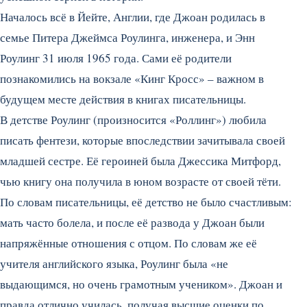
Началось всё в Йейте, Англии, где Джоан родилась в
семье Питера Джеймса Роулинга, инженера, и Энн
Роулинг 31 июля 1965 года. Сами её родители
познакомились на вокзале «Кинг Кросс» – важном в
будущем месте действия в книгах писательницы.
В детстве Роулинг (произносится «Роллинг») любила
писать фентези, которые впоследствии зачитывала своей
младшей сестре. Её героиней была Джессика Митфорд,
чью книгу она получила в юном возрасте от своей тёти.
По словам писательницы, её детство не было счастливым:
мать часто болела, и после её развода у Джоан были
напряжённые отношения с отцом. По словам же её
учителя английского языка, Роулинг была «не
выдающимся, но очень грамотным учеником». Джоан и
правда отлично училась, получая высшие оценки по