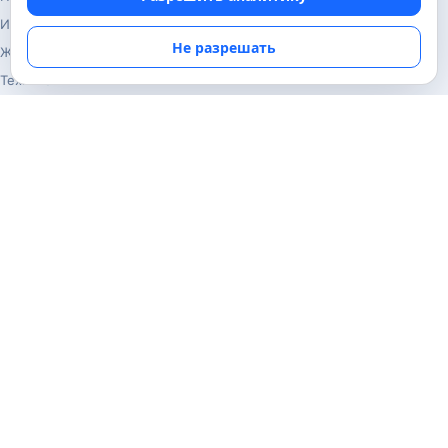
История
Не разрешать
Животные
Техника
Навигация
Главная
Поиск
Известные личности
Изобретения
Информация
Карта сайта
Контакты
Конфиденциальность