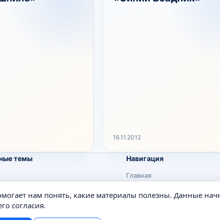
16.11.2012
ные темы
Навигация
Главная
Поиск
помогает нам понять, какие материалы полезны. Данные нач
е
Известные личности
го согласия.
Изобретения