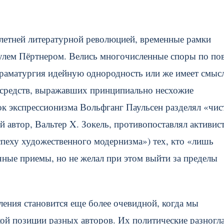
илетней литературной революцией, временные рамки
аулем Пёртнером. Велись многочисленные споры по по
 драматургия идейную однородность или же имеет смыс
 средств, выражавших принципиально несхожие
к экспрессионизма Вольфганг Паульсен разделял «чи
й автор, Вальтер X. Зокель, противопоставлял активис
спеху художественного модернизма») тех, кто «лишь
ные приемы, но не желал при этом выйти за пределы
ления становится еще более очевидной, когда мы
ой позиции разных авторов. Их политические разногл