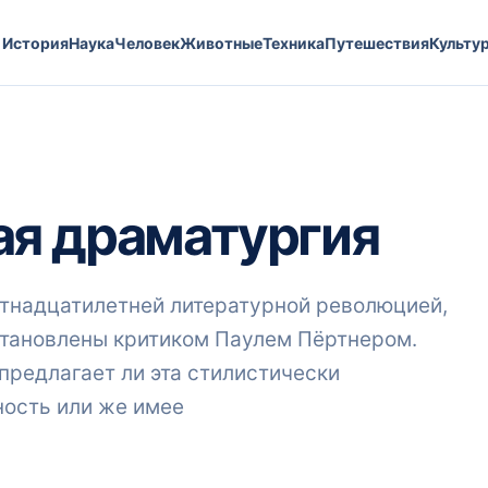
История
Наука
Человек
Животные
Техника
Путешествия
Культу
ая драматургия
ятнадцатилетней литературной революцией,
установлены критиком Паулем Пёртнером.
предлагает ли эта стилистически
ость или же имее