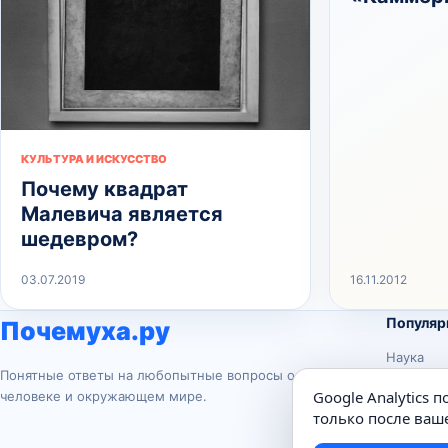
КУЛЬТУРА И ИСКУССТВО
Почему квадрат
Малевича является
шедевром?
03.07.2019
16.11.2012
Популяр
Почемуха.ру
Наука
Понятные ответы на любопытные вопросы о
История
Google Analytics 
человеке и окружающем мире.
Животны
только после ваше
Техника