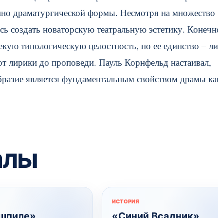
венно драматургической формы. Несмотря на множество
сь создать новаторскую театральную эстетику. Конечн
екую типологическую целостность, но ее единство – л
от лирики до проповеди. Пауль Корнфельд настаивал,
бразие является фундаментальным свойством драмы ка
алы
ИСТОРИЯ
шпиле»
«Синий Всадник»