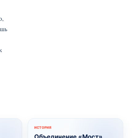
о,
ишь
к
ИСТОРИЯ
Объединение «Мост»