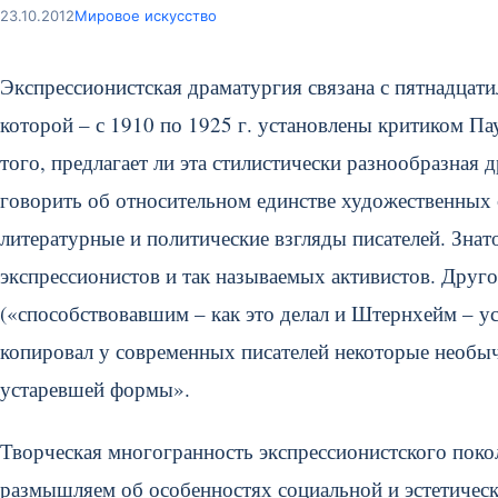
23.10.2012
Мировое искусство
Экспрессионистская драматургия связана с пятнадцат
которой – с 1910 по 1925 г. установлены критиком П
того, предлагает ли эта стилистически разнообразная
говорить об относительном единстве художественных
литературные и политические взгляды писателей.
Знато
экспрессионистов и так называемых активистов. Друго
(«способствовавшим – как это делал и Штернхейм – у
копировал у современных писателей некоторые необыч
устаревшей формы».
Творческая многогранность экспрессионистского поко
размышляем об особенностях социальной и эстетическ