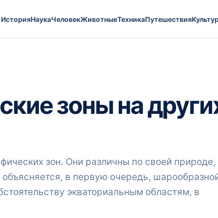
История
Наука
Человек
Животные
Техника
Путешествия
Культу
ские зоны на други
фических зон. Они различны по своей природе,
 объясняется, в первую очередь, шарообразно
бстоятельству экваториальным областям, в