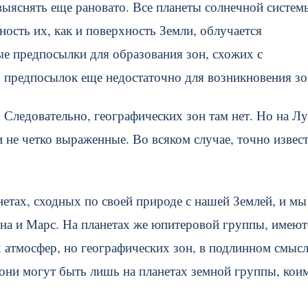
 выяснять еще рановато. Все планеты солнечной систем
ость их, как и поверхность Земли, облучается
ые предпосылки для образования зон, схожих с
х предпосылок еще недостаточно для возникновения зо
 Следовательно, географических зон там нет. Но на Л
и не четко выраженные. Во всяком случае, точно извес
етах, сходных по своей природе с нашей Землей, и мы
уна и Марс. На планетах же юпитеровой группы, имеют
х атмосфер, но географических зон, в подлинном смыс
, они могут быть лишь на планетах земной группы, кои