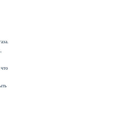
аза.
,
 что
ыть