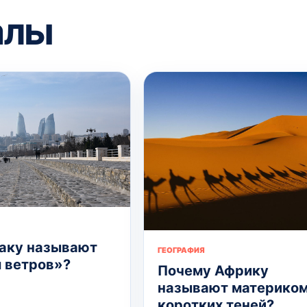
алы
аку называют
ГЕОГРАФИЯ
 ветров»?
Почему Африку
называют материко
коротких теней?