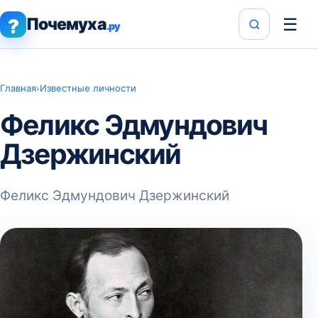
Почемуха
☰
?
.ру
Главная
›
Известные личности
Феликс Эдмундович
Дзержинский
Феликс Эдмундович Дзержинский