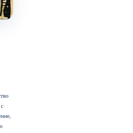
ство
 с
ение,
но