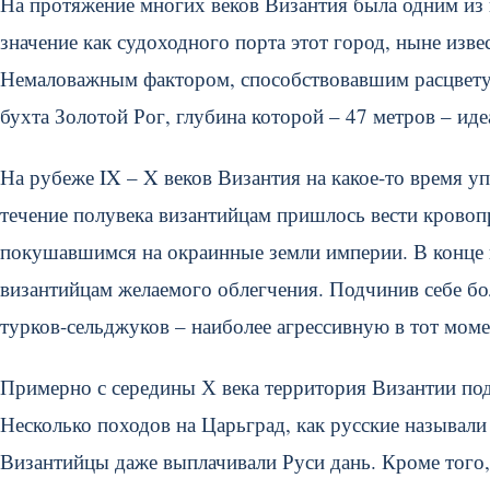
На протяжение многих веков Византия была одним из
значение как судоходного порта этот город, ныне извес
Немаловажным фактором, способствовавшим расцвету 
бухта Золотой Рог, глубина которой – 47 метров – и
На рубеже IX – X веков Византия на какое-то время 
течение полувека византийцам пришлось вести кровоп
покушавшимся на окраинные земли империи. В конце к
византийцам желаемого облегчения. Подчинив себе бо
турков-сельджуков – наиболее агрессивную в тот мом
Примерно с середины Х века территория Византии под
Несколько походов на Царьград, как русские называл
Византийцы даже выплачивали Руси дань. Кроме того