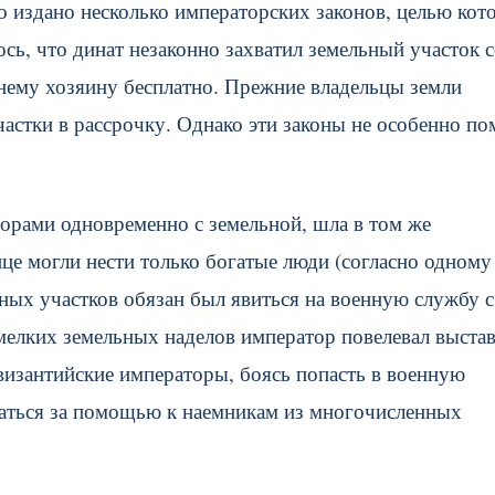
издано несколько императорских законов, целью кот
ь, что динат незаконно захватил земельный участок с
жнему хозяину бесплатно. Прежние владельцы земли
астки в рассрочку. Однако эти законы не особенно по
орами одновременно с земельной, шла в том же
ице могли нести только богатые люди (согласно одному
тных участков обязан был явиться на военную службу с
мелких земельных наделов император повелевал выста
византийские императоры, боясь попасть в военную
щаться за помощью к наемникам из многочисленных