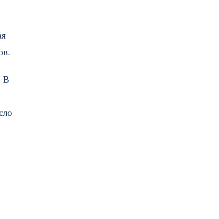
ая
ов.
. В
сло