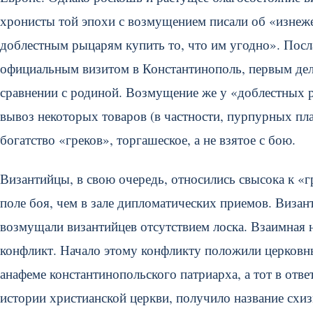
хронисты той эпохи с возмущением писали об «изнеж
доблестным рыцарям купить то, что им угодно». Посл
официальным визитом в Константинополь, первым дело
сравнении с родиной. Возмущение же у «доблестных р
вывоз некоторых товаров (в частности, пурпурных пла
богатство «греков», торгашеское, а не взятое с бою.
Византийцы, в свою очередь, относились свысока к 
поле боя, чем в зале дипломатических приемов. Визан
возмущали византийцев отсутствием лоска. Взаимная 
конфликт. Начало этому конфликту положили церковн
анафеме константинопольского патриарха, а тот в отве
истории христианской церкви, получило название схи