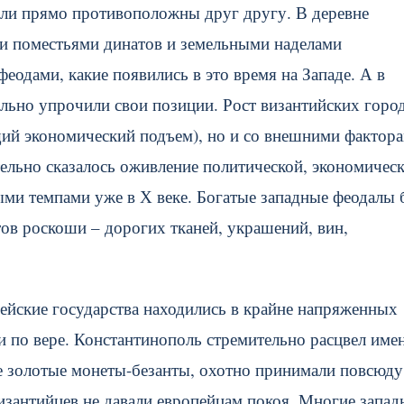
ыли прямо противоположны друг другу. В деревне
ми поместьями динатов и земельными наделами
еодами, какие появились в это время на Западе. А в
ельно упрочили свои позиции. Рост византийских горо
бщий экономический подъем), но и со внешними фактор
ельно сказалось оживление политической, экономическ
и темпами уже в Х веке. Богатые западные феодалы 
ов роскоши – дорогих тканей, украшений, вин,
пейские государства находились в крайне напряженных
 по вере. Константинополь стремительно расцвел имен
ые золотые монеты-безанты, охотно принимали повсюду
изантийцев не давали европейцам покоя. Многие запад