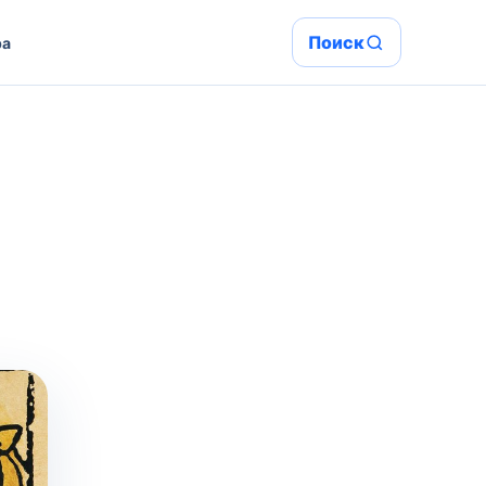
Поиск
ра