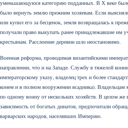
уменьшающуюся категорию подданных. В Х веке было 
было вернуть землю прежним хозяевам. Если выяснялос
или купил его за бесценок, земля возвращалась к пре
получали право выкупать ранее принадлежавшие им уч
крестьянам. Расслоение деревни шло неостановимо.
Военная реформа, проводимая византийскими императ
направлении, что и на Западе. Службу в тяжелой конн
императорскому указу, владелец трех и более стандар
конем и в полном вооружении всадника). Владельцам 
по одному воину от нескольких хозяйств. В целом же 
зависимость от богатых динатов, предпочитали обра
варварских народов, населявших Империю.