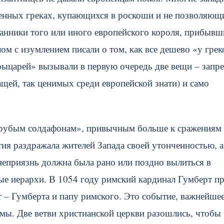
енных греках, купающихся в роскоши и не позволяющ
анники того или иного европейского короля, прибывш
м с изумлением писали о том, как все дешево «у грек
ыцарей» вызывали в первую очередь две вещи – запре
щей, так ценимых среди европейской знати) и само
«грубым солдафонам», привычным больше к сражениям 
тия раздражала жителей Запада своей утонченностью, а
неприязнь должна была рано или поздно вылиться в
ые иерархи. В 1054 году римский кардинал Гумберт п
т – Гумберта и папу римского. Это событие, важнейшее
змы. Две ветви христианской церкви разошлись, чтобы