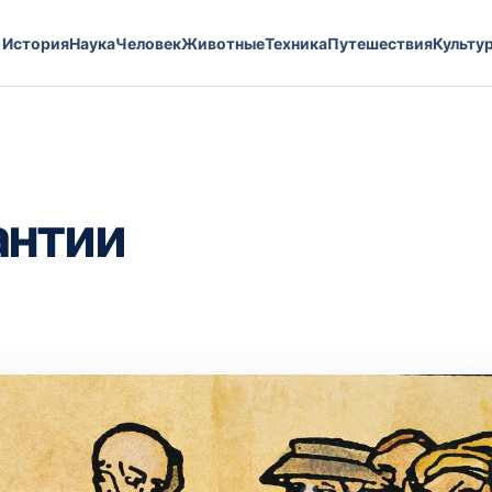
История
Наука
Человек
Животные
Техника
Путешествия
Культу
антии