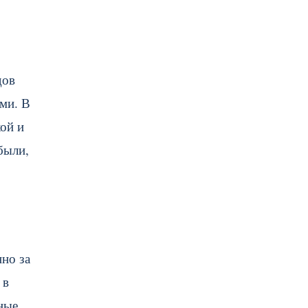
дов
ами. В
ой и
были,
но за
 в
ные