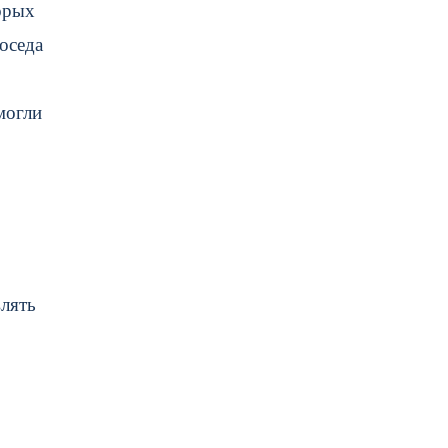
орых
оседа
могли
влять