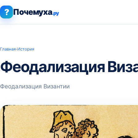
?
Почемуха
.ру
Главная
›
История
Феодализация Виз
Феодализация Византии