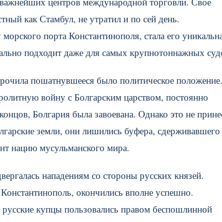
 важнейших центров международной торговли. Свое
тный как Стамбул, не утратил и по сей день.
морского порта Константинополя, стала его уникальн
деально подходит даже для самых крупнотоннажных суд
упрочила пошатнувшееся было политическое положение
ролитную войну с Болгарским царством, постоянно
онцов, Болгария была завоевана. Однако это не прине
лгарские земли, они лишились буфера, сдерживавшего
ент нацию мусульманского мира.
вергалась нападениям со стороны русских князей.
и Константинополь, окончились вполне успешно.
, русские купцы пользовались правом беспошлинной