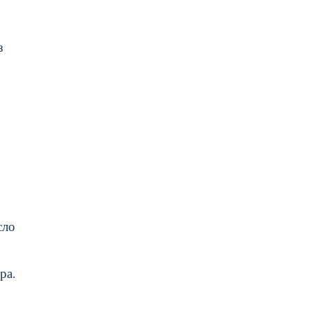
з
сло
ра.