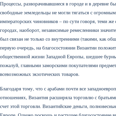
Процессы, разворачивавшиеся в городе и в деревне б
свободные земледельцы не могли тягаться с огромны
императорских чиновников – по сути говоря, теми же ф
городах, наоборот, независимые ремесленники значит
был связан не только со внутренними (такими, как о
первую очередь, на благосостоянии Византии положит
общественной жизни Западной Европы, шедшее бурным
пожалуй, главными заморскими покупателями предмет
всевозможных экзотических товаров.
Благодаря тому, что с арабами почти все западноевро
отношениях, Византия расширяла торговлю с братьями
счет этой торговли. Византийские деньги, полновесн
Европе. Однако роскошь и растущее благосостояние в