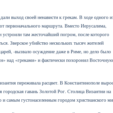
дали выход своей ненависти к грекам. В ходе одного и
 от первоначального маршрута. Вместо Иерусалима,
и устроили там жесточайший погром, после которого
ься. Зверское убийство нескольких тысяч жителей
царей, -вызвало осуждение даже в Риме, но дело было
нян» над «греками» и фактически похоронил Восточную
Византия переживала расцвет. В Константинополе выро
 городская гавань Золотой Рог. Столица Византии на
о и самым густонаселенным городом христианского ми