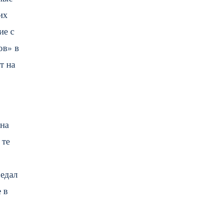
их
ие с
ов» в
т на
на
 те
редал
 в