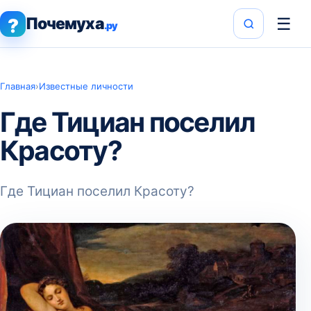
Почемуха
☰
?
.ру
Главная
›
Известные личности
Где Тициан поселил
Красоту?
Где Тициан поселил Красоту?