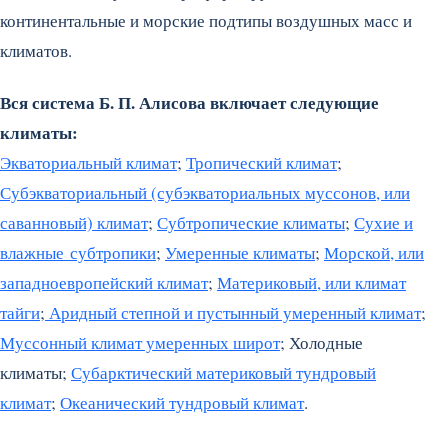
континентальные и морские подтипы воздушных масс и
климатов.
Вся система Б. П. Алисова включает следующие
климаты:
Экваториальный климат
;
Тропический климат
;
Субэкваториальный (субэкваториальных муссонов, или
саванновый) климат
;
Субтропические климаты
;
Сухие и
влажные субтропики
;
Умеренные климаты
;
Морской, или
западноевропейский климат
;
Материковый, или климат
тайги
;
Аридный степной и пустынный умеренный климат
;
Муссонный климат умеренных широт
; Холодные
климаты;
Субарктический материковый тундровый
климат
;
Океанический тундровый климат
.