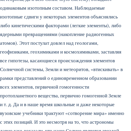
одинаковым изотопным составом. Наблюдаемые
изотопные сдвиги у некоторых элементов объяснялись
либо кинетическими факторами (легкие элементы), либо
ядерными превращениями (накопление радиогенных
атомов). Этот постулат довлел над геологами,
геофизиками, геохимиками и космохимиками, заставляя
все гипотезы, касающиеся происхождения элементов
Солнечной системы, Земли и метеоритов, «втискивать» в
рамки представлений о единовременном образовании
всех элементов, первичной гомогенности
протопланетного вещества, первично гомогенной Земле
и т. д. Да и в наше время школьные и даже некоторые
вузовские учебники трактуют «сотворение мира» именно
с этих позиций. И это несмотря на то, что астрономы
давно уже доказали, что наше Солнце является звездой