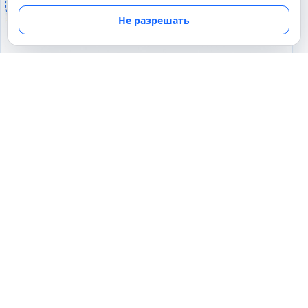
Не разрешать
ГЕОМЕТРИЯ
Почему развернутый угол равен 180
градусам?
07.05.2026
Почемуха.ру
Понятные ответы на любопытные вопросы о
человеке и окружающем мире.