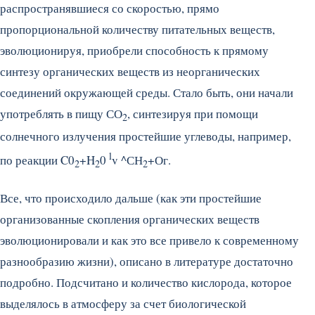
распространявшиеся со скоростью, прямо
пропорциональной количеству питательных веществ,
эволюционируя, приобрели способность к прямому
синтезу органических веществ из неорганических
соединений окружающей среды. Стало быть, они начали
употреблять в пищу СО
, синтезируя при помощи
2
солнечного излучения простейшие углеводы, например,
l
по реакции C0
+H
0
v ^СН
+Ог.
2
2
2
Все, что происходило дальше (как эти простейшие
организованные скопления органических веществ
эволюционировали и как это все привело к современному
разнообразию жизни), описано в литературе достаточно
подробно. Подсчитано и количество кислорода, которое
выделялось в атмосферу за счет биологической