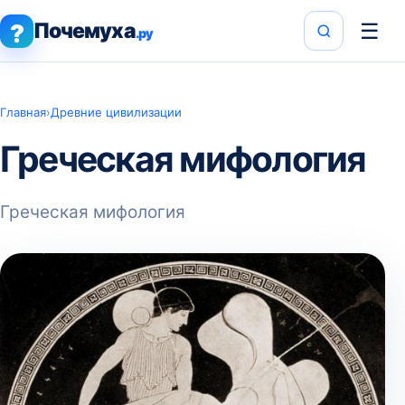
Почемуха
☰
?
.ру
Главная
›
Древние цивилизации
Греческая мифология
Греческая мифология