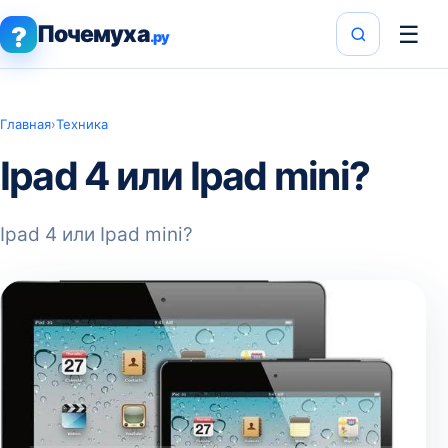
Почемуха
☰
?
.ру
Главная
›
Техника
Ipad 4 или Ipad mini?
Ipad 4 или Ipad mini?