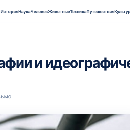
История
Наука
Человек
Животные
Техника
Путешествия
Культу
афии и идеографич
сьмо