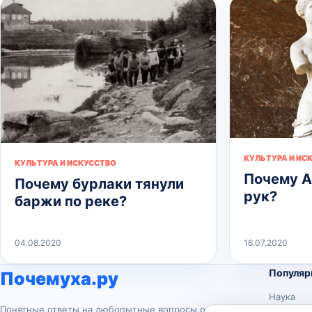
КУЛЬТУРА И ИС
КУЛЬТУРА И ИСКУССТВО
Почему А
Почему бурлаки тянули
рук?
баржи по реке?
04.08.2020
16.07.2020
Популяр
Почемуха.ру
Наука
Понятные ответы на любопытные вопросы о