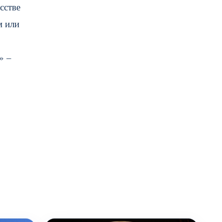
сстве
м или
» –