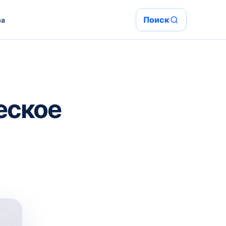
Поиск
ра
еское