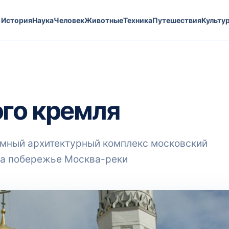
История
Наука
Человек
Животные
Техника
Путешествия
Культу
го кремля
омный архитектурный комплекс московский
на побережье Москва-реки