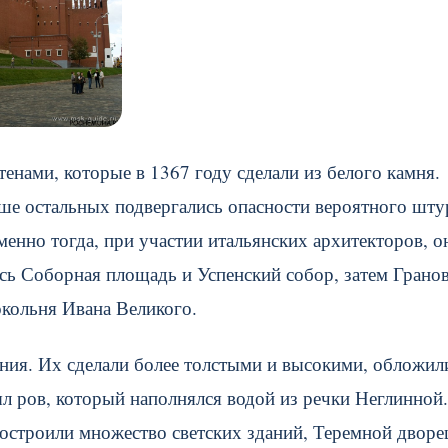
енами, которые в 1367 году сделали из белого камня.
ьше остальных подвергались опасности вероятного шту
менно тогда, при участии итальянских архитекторов, о
ась Соборная площадь и Успенский собор, затем Грано
окольня Ивана Великого.
ия. Их сделали более толстыми и высокими, обложил
л ров, который наполнялся водой из речки Неглинной
построили множество светских зданий, Теремной дворе