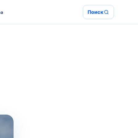
Поиск
ра