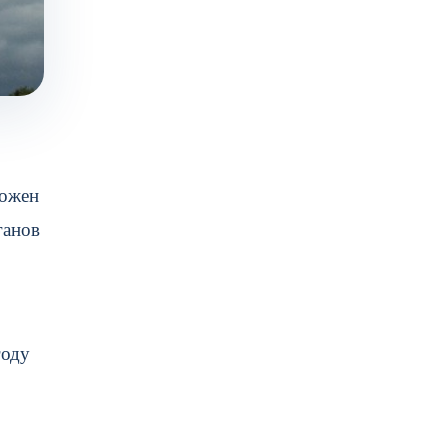
ложен
ганов
году