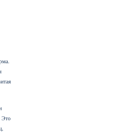
рма.
н
витая
и
. Это
ц,