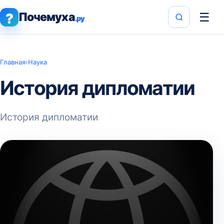
Почемуха
☰
?
.ру
Главная
›
Наука
История дипломатии
История дипломатии