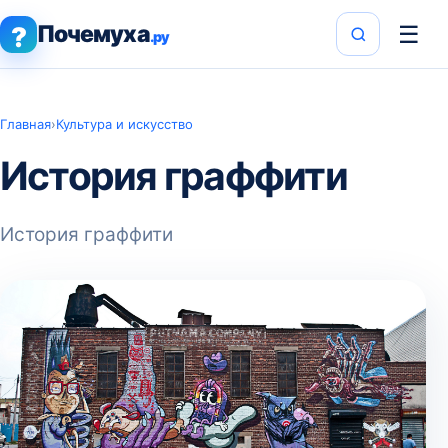
Почемуха
☰
?
.ру
Главная
›
Культура и искусство
История граффити
История граффити