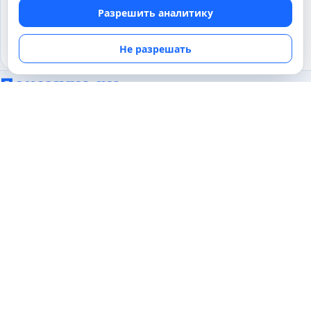
Кто изобрел печатный станок и как
Разрешить аналитику
он сделал книги доступными
Не разрешать
07.04.2025
Почемуха.ру
Понятные ответы на любопытные вопросы о
человеке и окружающем мире.
Популярные темы
Наука
История
Животные
Техника