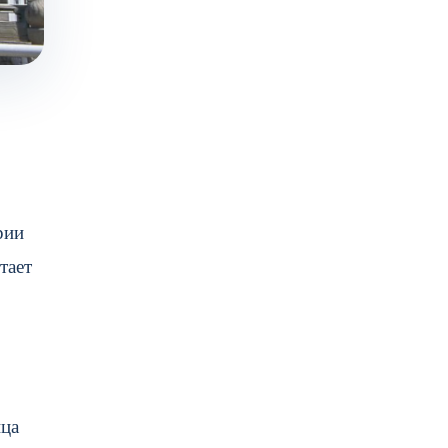
рии
тает
ица