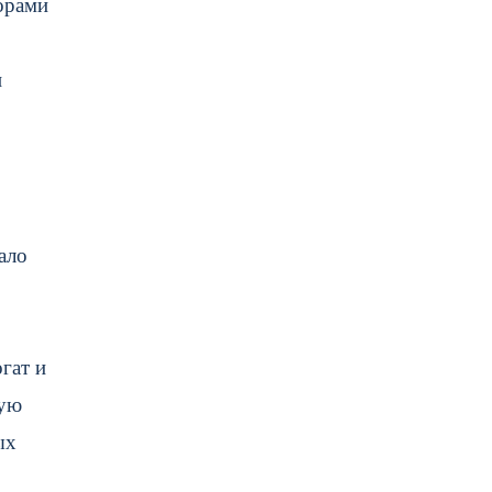
орами
и
ало
гат и
кую
ых