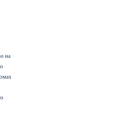
ю на
ло
домах
то