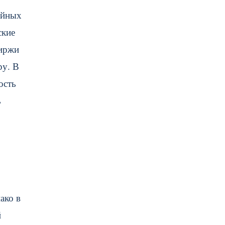
ейных
ские
биржи
ру. В
ость
ь
ако в
й