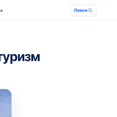
Поиск
ра
 туризм