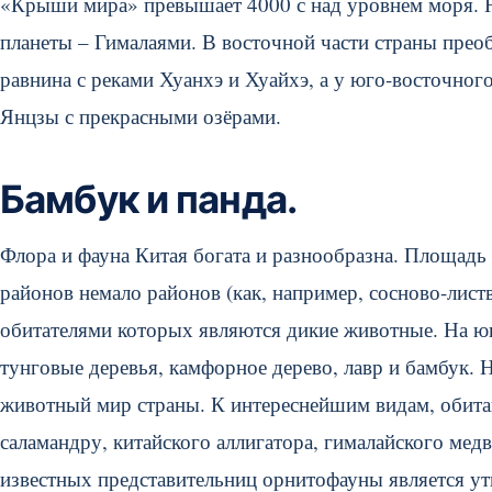
«Крыши мира» превышает 4000 с над уровнем моря. На
планеты – Гималаями. В восточной части страны преоб
равнина с реками Хуанхэ и Хуайхэ, а у юго-восточног
Янцзы с прекрасными озёрами.
Бамбук и панда.
Флора и фауна Китая богата и разнообразна. Площадь л
районов немало районов (как, например, сосново-лис
обитателями которых являются дикие животные. На юг
тунговые деревья, камфорное дерево, лавр и бамбук. 
животный мир страны. К интереснейшим видам, обит
саламандру, китайского аллигатора, гималайского мед
известных представительниц орнитофауны является ут