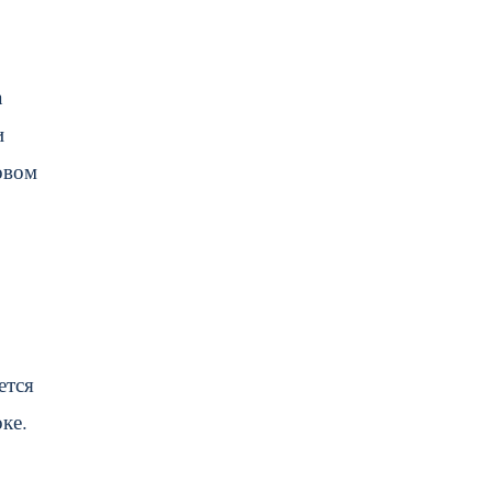
а
и
овом
ется
ке.