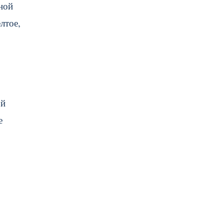
ной
лтое,
ой
е