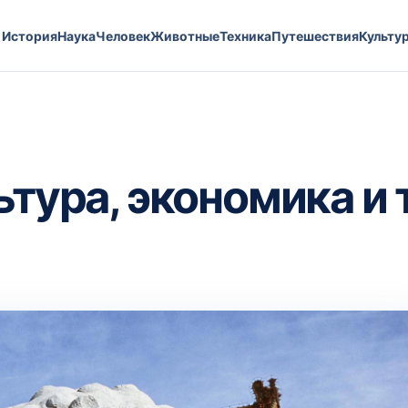
История
Наука
Человек
Животные
Техника
Путешествия
Культу
ьтура, экономика и