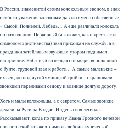
В России, знаменитой своим колокольным звоном, в знак
особого уважения колоколам давали имена собственные
– Сысой, Полиелей, Лебедь… А ещё различали колокола
по назначению. Церковный (а колокол, как и крест, стал
символом христианства) звал прихожан на службу, а в
праздники затейливым звуковым узором поднимал
настроение. Набатный возвещал о пожаре, всполошной –
о бунте, трудовой звал к работе… А самые маленькие –
их вещали под дугой ямщицкой тройки – скрашивали
звонкими переливами седоку и вознице долгую дорогу.
Хоть и малы колокольцы, а с секретом. Самые звонкие
делали на Руси на Валдае. И здесь своя легенда.
Рассказывают, когда по приказу Ивана Грозного вечевой
новгородский колокол, символ свободы купеческой