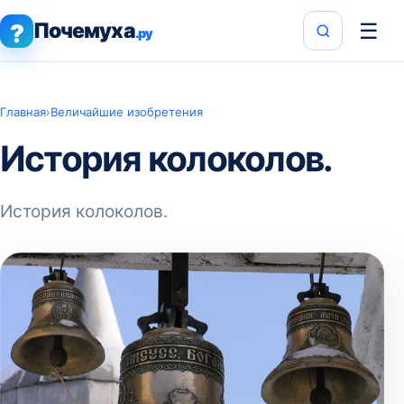
Почемуха
☰
?
.ру
Главная
›
Величайшие изобретения
История колоколов.
История колоколов.