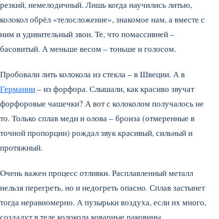
резкий, немелодичный. Лишь когда научились литью,
колокол обрёл «телосложение», знакомое нам, а вместе с
ним и удивительный звон. Те, что помассивней –
басовитый. А меньше весом – тоньше и голосом.
Пробовали лить колокола из стекла – в Швеции. А в
Германии
– из форфора. Слышали, как красиво звучат
форфоровые чашечки? А вот с колоколом получалось не
то. Только сплав меди и олова – бронза (отмеренные в
точной пропорции) рождал звук красивый, сильный и
протяжный.
Очень важен процесс отливки. Расплавленный металл
нельзя перегреть, но и недогреть опасно. Сплав застынет
тогда неравномерно. А пузырьки воздуха, если их много,
создадут в теле колокола коварные раковины…